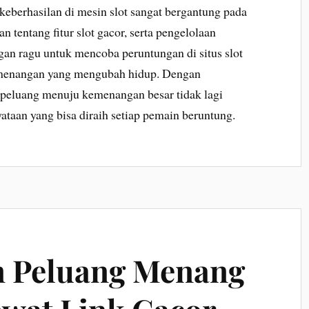
eberhasilan di mesin slot sangat bergantung pada
n tentang fitur slot gacor, serta pengelolaan
ngan ragu untuk mencoba peruntungan di situs slot
kemenangan yang mengubah hidup. Dengan
, peluang menuju kemenangan besar tidak lagi
taan yang bisa diraih setiap pemain beruntung.
 Peluang Menang