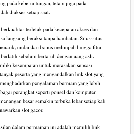
ung pada keberuntungan, tetapi juga pada
ah diakses setiap saat.
berkualitas terletak pada kecepatan akses dan
a langsung beraksi tanpa hambatan. Situs-situs
menarik, mulai dari bonus melimpah hingga fitur
rlatih sebelum bertaruh dengan uang asli.
emiliki kesempatan untuk merasakan sensasi
Banyak peserta yang mengandalkan link slot yang
 menghadirkan pengalaman bermain yang lebih
bagai perangkat seperti ponsel dan komputer.
enangan besar semakin terbuka lebar setiap kali
awarkan slot gacor.
ilan dalam permainan ini adalah memilih link