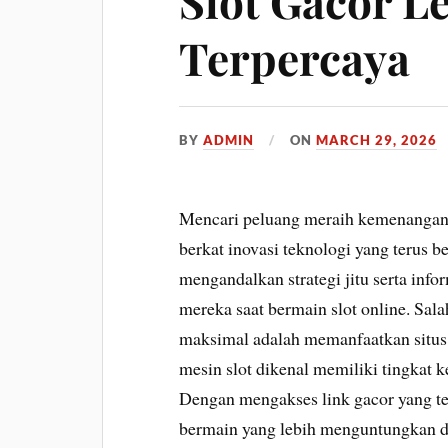
Slot Gacor L
Terpercaya
BY
ADMIN
ON
MARCH 29, 2026
Mencari peluang meraih kemenangan 
berkat inovasi teknologi yang terus
mengandalkan strategi jitu serta inf
mereka saat bermain slot online. Sal
maksimal adalah memanfaatkan situs
mesin slot dikenal memiliki tingkat 
Dengan mengakses link gacor yang t
bermain yang lebih menguntungkan da