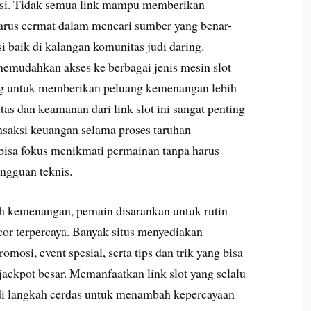
ikasi. Tidak semua link mampu memberikan
arus cermat dalam mencari sumber yang benar-
i baik di kalangan komunitas judi daring.
emudahkan akses ke berbagai jenis mesin slot
ang untuk memberikan peluang kemenangan lebih
ritas dan keamanan dari link slot ini sangat penting
nsaksi keuangan selama proses taruhan
bisa fokus menikmati permainan tanpa harus
angguan teknis.
 kemenangan, pemain disarankan untuk rutin
acor terpercaya. Banyak situs menyediakan
mosi, event spesial, serta tips dan trik yang bisa
ckpot besar. Memanfaatkan link slot yang selalu
adi langkah cerdas untuk menambah kepercayaan