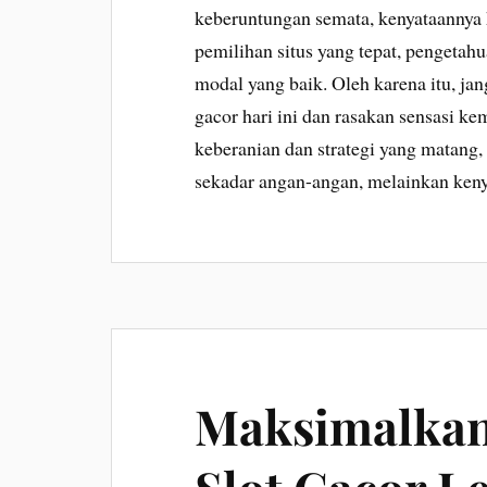
keberuntungan semata, kenyataannya k
pemilihan situs yang tepat, pengetahua
modal yang baik. Oleh karena itu, ja
gacor hari ini dan rasakan sensasi 
keberanian dan strategi yang matang
sekadar angan-angan, melainkan kenya
Maksimalkan