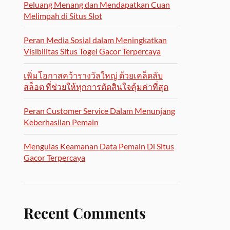
Peluang Menang dan Mendapatkan Cuan
Melimpah di Situs Slot
Peran Media Sosial dalam Meningkatkan
Visibilitas Situs Togel Gacor Terpercaya
เพิ่มโอกาสคว้ารางวัลใหญ่ ด้วยเคล็ดลับ
สล็อต ที่ช่วยให้ทุกการตัดสินใจคุ้มค่าที่สุด
Peran Customer Service Dalam Menunjang
Keberhasilan Pemain
Mengulas Keamanan Data Pemain Di Situs
Gacor Terpercaya
Recent Comments