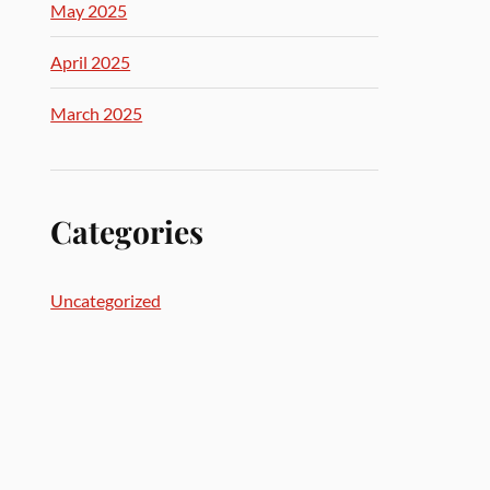
May 2025
April 2025
March 2025
Categories
Uncategorized