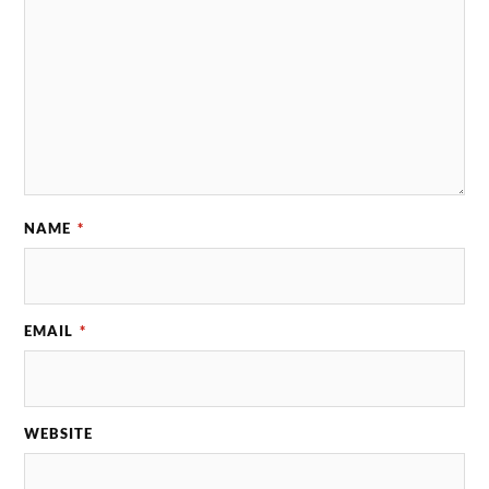
NAME
*
EMAIL
*
WEBSITE