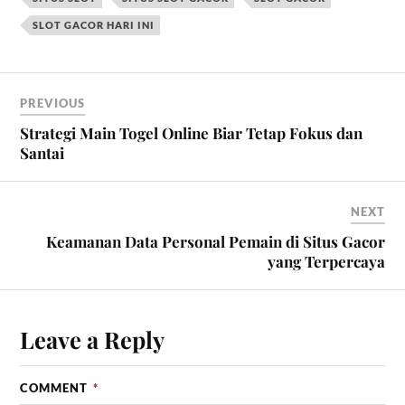
SLOT GACOR HARI INI
PREVIOUS
Strategi Main Togel Online Biar Tetap Fokus dan
Santai
NEXT
Keamanan Data Personal Pemain di Situs Gacor
yang Terpercaya
Leave a Reply
COMMENT
*