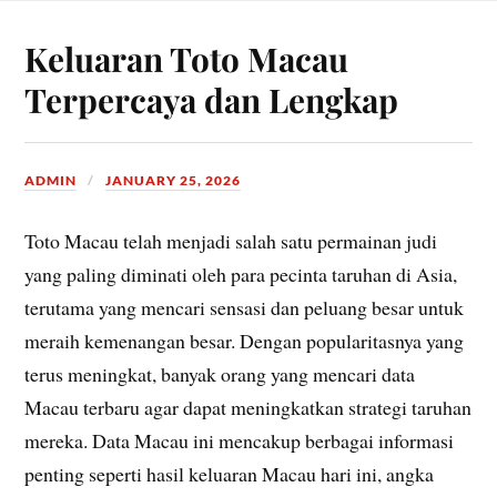
Keluaran Toto Macau
Terpercaya dan Lengkap
ADMIN
JANUARY 25, 2026
Toto Macau telah menjadi salah satu permainan judi
yang paling diminati oleh para pecinta taruhan di Asia,
terutama yang mencari sensasi dan peluang besar untuk
meraih kemenangan besar. Dengan popularitasnya yang
terus meningkat, banyak orang yang mencari data
Macau terbaru agar dapat meningkatkan strategi taruhan
mereka. Data Macau ini mencakup berbagai informasi
penting seperti hasil keluaran Macau hari ini, angka