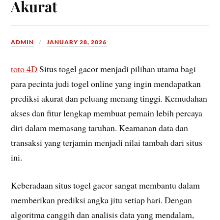
Akurat
ADMIN
JANUARY 28, 2026
toto 4D
Situs togel gacor menjadi pilihan utama bagi
para pecinta judi togel online yang ingin mendapatkan
prediksi akurat dan peluang menang tinggi. Kemudahan
akses dan fitur lengkap membuat pemain lebih percaya
diri dalam memasang taruhan. Keamanan data dan
transaksi yang terjamin menjadi nilai tambah dari situs
ini.
Keberadaan situs togel gacor sangat membantu dalam
memberikan prediksi angka jitu setiap hari. Dengan
algoritma canggih dan analisis data yang mendalam,