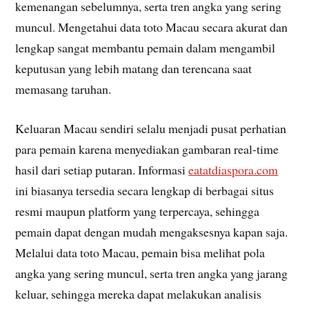
kemenangan sebelumnya, serta tren angka yang sering
muncul. Mengetahui data toto Macau secara akurat dan
lengkap sangat membantu pemain dalam mengambil
keputusan yang lebih matang dan terencana saat
memasang taruhan.
Keluaran Macau sendiri selalu menjadi pusat perhatian
para pemain karena menyediakan gambaran real-time
hasil dari setiap putaran. Informasi
eatatdiaspora.com
ini biasanya tersedia secara lengkap di berbagai situs
resmi maupun platform yang terpercaya, sehingga
pemain dapat dengan mudah mengaksesnya kapan saja.
Melalui data toto Macau, pemain bisa melihat pola
angka yang sering muncul, serta tren angka yang jarang
keluar, sehingga mereka dapat melakukan analisis