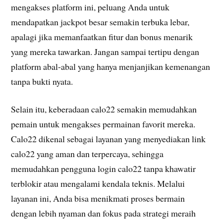
mengakses platform ini, peluang Anda untuk
mendapatkan jackpot besar semakin terbuka lebar,
apalagi jika memanfaatkan fitur dan bonus menarik
yang mereka tawarkan. Jangan sampai tertipu dengan
platform abal-abal yang hanya menjanjikan kemenangan
tanpa bukti nyata.
Selain itu, keberadaan calo22 semakin memudahkan
pemain untuk mengakses permainan favorit mereka.
Calo22 dikenal sebagai layanan yang menyediakan link
calo22 yang aman dan terpercaya, sehingga
memudahkan pengguna login calo22 tanpa khawatir
terblokir atau mengalami kendala teknis. Melalui
layanan ini, Anda bisa menikmati proses bermain
dengan lebih nyaman dan fokus pada strategi meraih