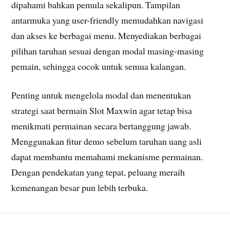
dipahami bahkan pemula sekalipun. Tampilan
antarmuka yang user-friendly memudahkan navigasi
dan akses ke berbagai menu. Menyediakan berbagai
pilihan taruhan sesuai dengan modal masing-masing
pemain, sehingga cocok untuk semua kalangan.
Penting untuk mengelola modal dan menentukan
strategi saat bermain Slot Maxwin agar tetap bisa
menikmati permainan secara bertanggung jawab.
Menggunakan fitur demo sebelum taruhan uang asli
dapat membantu memahami mekanisme permainan.
Dengan pendekatan yang tepat, peluang meraih
kemenangan besar pun lebih terbuka.