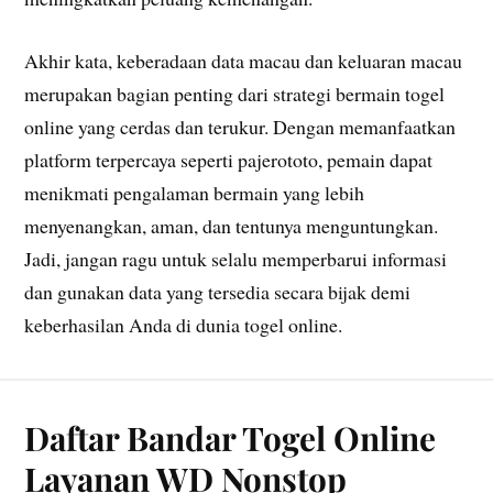
Akhir kata, keberadaan data macau dan keluaran macau
merupakan bagian penting dari strategi bermain togel
online yang cerdas dan terukur. Dengan memanfaatkan
platform terpercaya seperti pajerototo, pemain dapat
menikmati pengalaman bermain yang lebih
menyenangkan, aman, dan tentunya menguntungkan.
Jadi, jangan ragu untuk selalu memperbarui informasi
dan gunakan data yang tersedia secara bijak demi
keberhasilan Anda di dunia togel online.
Daftar Bandar Togel Online
Layanan WD Nonstop