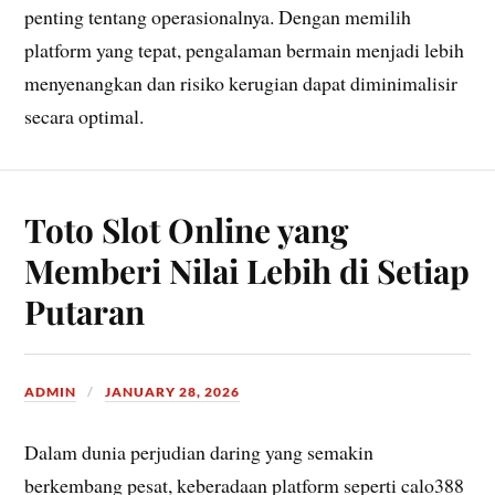
penting tentang operasionalnya. Dengan memilih
platform yang tepat, pengalaman bermain menjadi lebih
menyenangkan dan risiko kerugian dapat diminimalisir
secara optimal.
Toto Slot Online yang
Memberi Nilai Lebih di Setiap
Putaran
ADMIN
JANUARY 28, 2026
Dalam dunia perjudian daring yang semakin
berkembang pesat, keberadaan platform seperti calo388