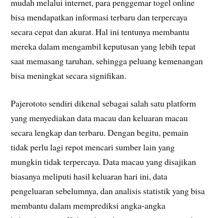
mudah melalui internet, para penggemar togel online
bisa mendapatkan informasi terbaru dan terpercaya
secara cepat dan akurat. Hal ini tentunya membantu
mereka dalam mengambil keputusan yang lebih tepat
saat memasang taruhan, sehingga peluang kemenangan
bisa meningkat secara signifikan.
Pajerototo sendiri dikenal sebagai salah satu platform
yang menyediakan data macau dan keluaran macau
secara lengkap dan terbaru. Dengan begitu, pemain
tidak perlu lagi repot mencari sumber lain yang
mungkin tidak terpercaya. Data macau yang disajikan
biasanya meliputi hasil keluaran hari ini, data
pengeluaran sebelumnya, dan analisis statistik yang bisa
membantu dalam memprediksi angka-angka