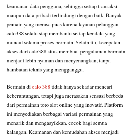
keamanan data pengguna, sehingga setiap transaksi
maupun data pribadi terlindungi dengan baik. Banyak
pemain yang merasa puas karena layanan pelanggan
calo388 selalu siap membantu setiap kendala yang
muncul selama proses bermain. Selain itu, kecepatan
akses dari calo388 situs membuat pengalaman bermain
menjadi lebih nyaman dan menyenangkan, tanpa
hambatan teknis yang mengganggu.
Bermain di
calo 388
tidak hanya sekadar mencari
keberuntungan, tetapi juga merasakan sensasi berbeda
dari permainan toto slot online yang inovatif. Platform
ini menyediakan berbagai variasi permainan yang
menarik dan mengasyikkan, cocok bagi semua
kalangan. Keamanan dan kemudahan akses menjadi