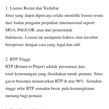
1. Lisensi Resmi dan Terdaftar
Situs yang dapat dipercaya selalu memiliki lisensi resmi
dari badan pengatur perjudian internasional seperti
MGA, PAGCOR, atau dari pemerintah
Indonesia. Lisensi ini menjamin bahwa situs tersebut
beroperasi dengan cara yang legal dan adil.
2. RTP Tinggi
RTP (Return to Player) adalah presentase dari
total kemenangan yang disediakan untuk pemain. Situs
gacor biasanya menawarkan RTP di atas 96%. Semakin
tinggi nilai RTP, semakin besar pula kemungkinan
menang bagi pemain.