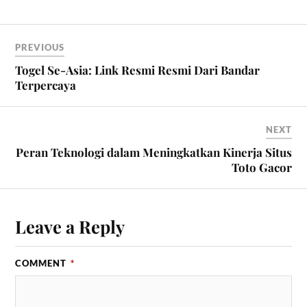
PREVIOUS
Togel Se-Asia: Link Resmi Resmi Dari Bandar
Terpercaya
NEXT
Peran Teknologi dalam Meningkatkan Kinerja Situs
Toto Gacor
Leave a Reply
COMMENT
*