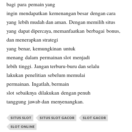
bagi para pemain yang
ingin mendapatkan kemenangan besar dengan cara
yang lebih mudah dan aman. Dengan memilih situs
yang dapat dipercaya, memanfaatkan berbagai bonus,
dan menerapkan strategi
yang benar, kemungkinan untuk
menang dalam permainan slot menjadi
lebih tinggi. Jangan terburu-buru dan selalu
lakukan penelitian sebelum memulai
permainan. Ingatlah, bermain
slot sebaiknya dilakukan dengan penuh
tanggung jawab dan menyenangkan.
SITUS SLOT
SITUS SLOT GACOR
SLOT GACOR
SLOT ONLINE