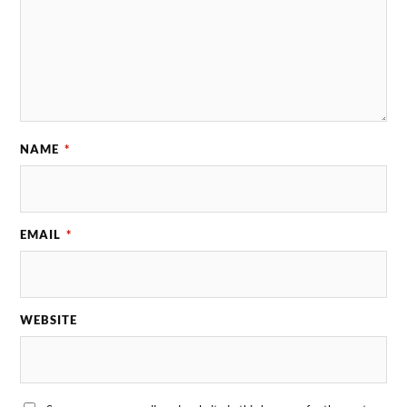
NAME
*
EMAIL
*
WEBSITE