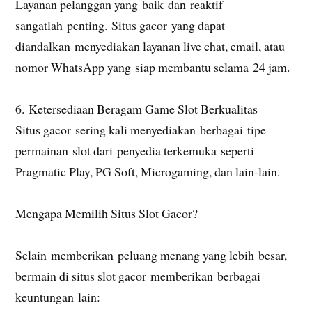
Layanan pelanggan yang baik dan reaktif
sangatlah penting. Situs gacor yang dapat
diandalkan menyediakan layanan live chat, email, atau
nomor WhatsApp yang siap membantu selama 24 jam.
6. Ketersediaan Beragam Game Slot Berkualitas
Situs gacor sering kali menyediakan berbagai tipe
permainan slot dari penyedia terkemuka seperti
Pragmatic Play, PG Soft, Microgaming, dan lain-lain.
Mengapa Memilih Situs Slot Gacor?
Selain memberikan peluang menang yang lebih besar,
bermain di situs slot gacor memberikan berbagai
keuntungan lain: