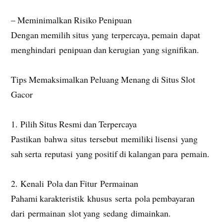
– Meminimalkan Risiko Penipuan
Dengan memilih situs yang terpercaya, pemain dapat
menghindari penipuan dan kerugian yang signifikan.
Tips Memaksimalkan Peluang Menang di Situs Slot
Gacor
1. Pilih Situs Resmi dan Terpercaya
Pastikan bahwa situs tersebut memiliki lisensi yang
sah serta reputasi yang positif di kalangan para pemain.
2. Kenali Pola dan Fitur Permainan
Pahami karakteristik khusus serta pola pembayaran
dari permainan slot yang sedang dimainkan.