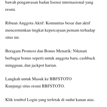
bawah pengawasan badan lisensi internasional yang
resmi.
Ribuan Anggota Aktif: Komunitas besar dan aktif
mencerminkan tingkat kepercayaan pemain terhadap
situs ini.
Beragam Promosi dan Bonus Menarik: Nikmati
berbagai bonus seperti untuk anggota baru, cashback
mingguan, dan jackpot harian.
Langkah untuk Masuk ke BBFSTOTO
Kunjungi situs resmi BBFSTOTO.
Klik tombol Login yang terletak di sudut kanan atas.