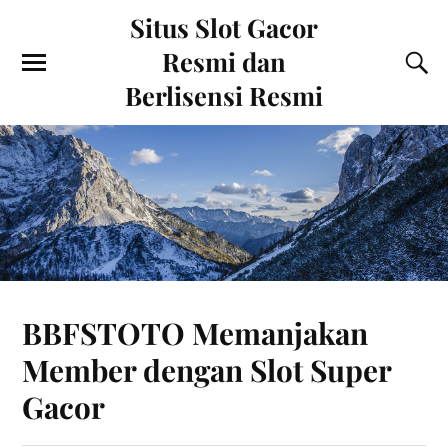
Situs Slot Gacor
Resmi dan
Berlisensi Resmi
BBFSTOTO Memanjakan
Member dengan Slot Super
Gacor