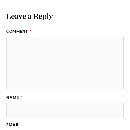
Leave a Reply
COMMENT
*
NAME
*
EMAIL
*