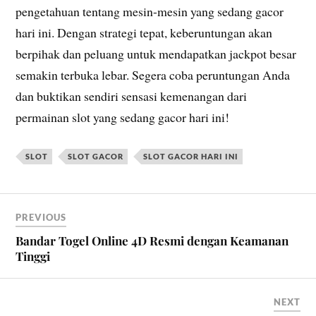
pengetahuan tentang mesin-mesin yang sedang gacor
hari ini. Dengan strategi tepat, keberuntungan akan
berpihak dan peluang untuk mendapatkan jackpot besar
semakin terbuka lebar. Segera coba peruntungan Anda
dan buktikan sendiri sensasi kemenangan dari
permainan slot yang sedang gacor hari ini!
SLOT
SLOT GACOR
SLOT GACOR HARI INI
PREVIOUS
Bandar Togel Online 4D Resmi dengan Keamanan
Tinggi
NEXT