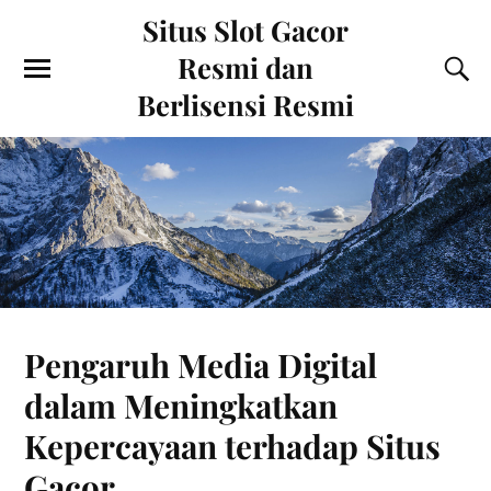
Situs Slot Gacor
Resmi dan
Berlisensi Resmi
Pengaruh Media Digital
dalam Meningkatkan
Kepercayaan terhadap Situs
Gacor