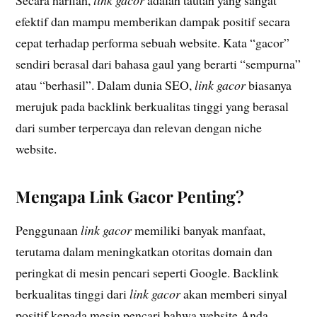
Secara harfiah,
link gacor
adalah tautan yang sangat
efektif dan mampu memberikan dampak positif secara
cepat terhadap performa sebuah website. Kata “gacor”
sendiri berasal dari bahasa gaul yang berarti “sempurna”
atau “berhasil”. Dalam dunia SEO,
link gacor
biasanya
merujuk pada backlink berkualitas tinggi yang berasal
dari sumber terpercaya dan relevan dengan niche
website.
Mengapa Link Gacor Penting?
Penggunaan
link gacor
memiliki banyak manfaat,
terutama dalam meningkatkan otoritas domain dan
peringkat di mesin pencari seperti Google. Backlink
berkualitas tinggi dari
link gacor
akan memberi sinyal
positif kepada mesin pencari bahwa website Anda