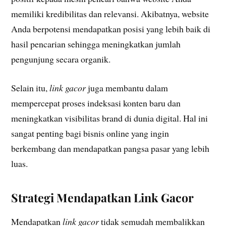
memiliki kredibilitas dan relevansi. Akibatnya, website
Anda berpotensi mendapatkan posisi yang lebih baik di
hasil pencarian sehingga meningkatkan jumlah
pengunjung secara organik.
Selain itu,
link gacor
juga membantu dalam
mempercepat proses indeksasi konten baru dan
meningkatkan visibilitas brand di dunia digital. Hal ini
sangat penting bagi bisnis online yang ingin
berkembang dan mendapatkan pangsa pasar yang lebih
luas.
Strategi Mendapatkan Link Gacor
Mendapatkan
link gacor
tidak semudah membalikkan