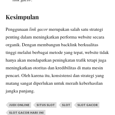
Kesimpulan
Penggunaan
link gacor
merupakan salah satu strategi
penting dalam meningkatkan performa website secara
organik. Dengan membangun backlink berkualitas
tinggi melalui berbagai metode yang tepat, website tidak
hanya akan mendapatkan peningkatan trafik tetapi juga
meningkatkan otoritas dan kredibilitas di mata mesin
pencari. Oleh karena itu, konsistensi dan strategi yang
matang sangat diperlukan untuk meraih keberhasilan
jangka panjang.
JUDI ONLINE
SITUS SLOT
SLOT
SLOT GACOR
SLOT GACOR HARI INI