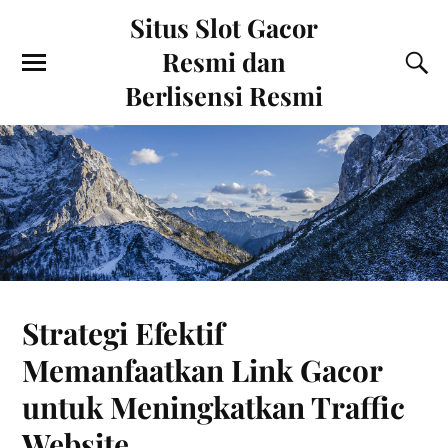
Situs Slot Gacor
Resmi dan
Berlisensi Resmi
Strategi Efektif
Memanfaatkan Link Gacor
untuk Meningkatkan Traffic
Website