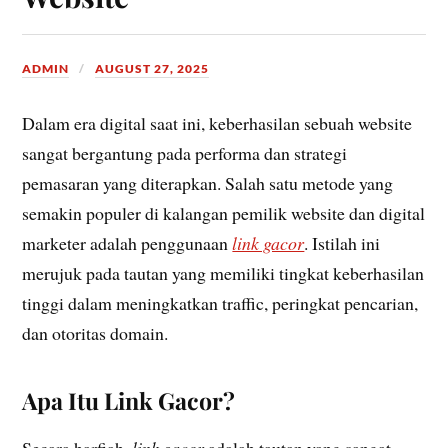
ADMIN
AUGUST 27, 2025
Dalam era digital saat ini, keberhasilan sebuah website
sangat bergantung pada performa dan strategi
pemasaran yang diterapkan. Salah satu metode yang
semakin populer di kalangan pemilik website dan digital
marketer adalah penggunaan
link gacor
. Istilah ini
merujuk pada tautan yang memiliki tingkat keberhasilan
tinggi dalam meningkatkan traffic, peringkat pencarian,
dan otoritas domain.
Apa Itu Link Gacor?