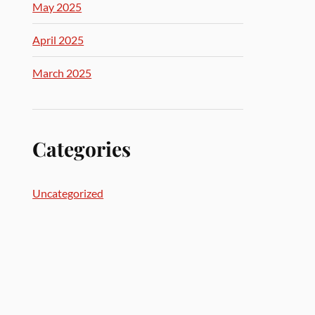
May 2025
April 2025
March 2025
Categories
Uncategorized