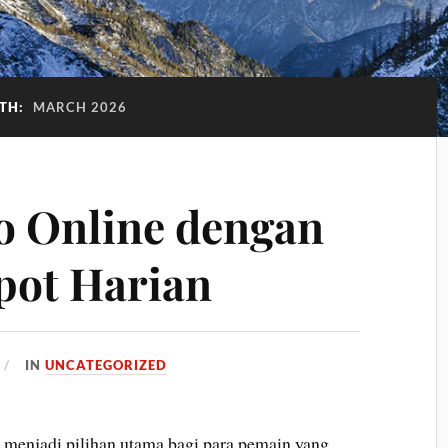
TH:
MARCH 2026
o Online dengan
pot Harian
IN
UNCATEGORIZED
i menjadi pilihan utama bagi para pemain yang