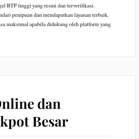
gel RTP tinggi yang resmi dan terverifikasi.
dari penipuan dan mendapatkan layanan terbaik.
asa maksimal apabila didukung oleh platform yang
Online dan
kpot Besar