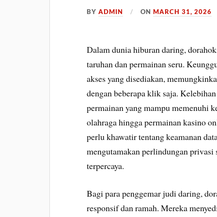
BY
ADMIN
ON
MARCH 31, 2026
Dalam dunia hiburan daring, dorahoki
taruhan dan permainan seru. Keunggul
akses yang disediakan, memungkinka
dengan beberapa klik saja. Kelebiha
permainan yang mampu memenuhi kebu
olahraga hingga permainan kasino on
perlu khawatir tentang keamanan data 
mengutamakan perlindungan privasi s
terpercaya.
Bagi para penggemar judi daring, dor
responsif dan ramah. Mereka menyedi