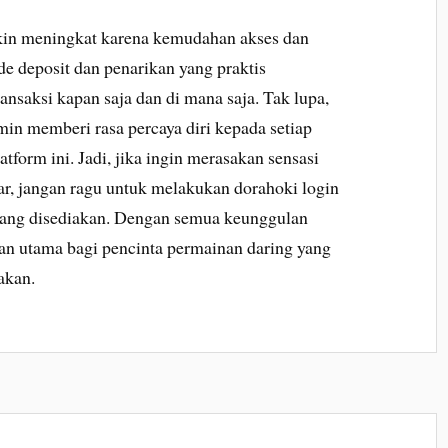
akin meningkat karena kemudahan akses dan
e deposit dan penarikan yang praktis
aksi kapan saja dan di mana saja. Tak lupa,
min memberi rasa percaya diri kepada setiap
atform ini. Jadi, jika ingin merasakan sensasi
r, jangan ragu untuk melakukan dorahoki login
 yang disediakan. Dengan semua keunggulan
ihan utama bagi pencinta permainan daring yang
akan.