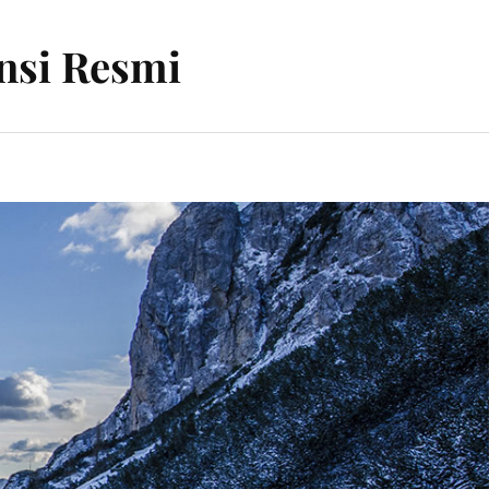
ensi Resmi