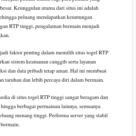
esar. Keunggulan utama dari situs ini adalah
 sehingga peluang mendapatkan keuntungan
ngan RTP tinggi, pengalaman bermain menjadi
kan.
di faktor penting dalam memilih situs togel RTP
rkan sistem keamanan canggih serta layanan
ksi dan data pribadi tetap aman. Hal ini membuat
 taruhan dan lebih percaya diri dalam bermain.
rsedia di situs togel RTP tinggi sangat beragam dan
D hingga berbagai permainan lainnya, semuanya
eluang menang tinggi. Performa server yang stabil
bermain.