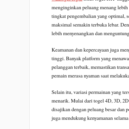
menginginkan peluang menang lebih b
tingkat pengembalian yang optimal,
maksimal semakin terbuka lebar. De
lebih menyenangkan dan menguntung
Keamanan dan kepercayaan juga menja
tinggi. Banyak platform yang menawa
pelanggan terbaik, memastikan transa
pemain merasa nyaman saat melakukan
Selain itu, variasi permainan yang te
menarik. Mulai dari togel 4D, 3D, 2
disajikan dengan peluang besar dan p
juga mendukung kenyamanan selama 