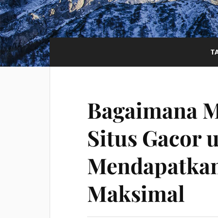
T
Bagaimana 
Situs Gacor 
Mendapatka
Maksimal