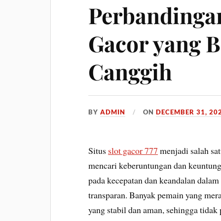
Perbandingan
Gacor yang B
Canggih
BY
ADMIN
ON
DECEMBER 31, 20
Situs
slot gacor 777
menjadi salah satu
mencari keberuntungan dan keuntungan
pada kecepatan dan keandalan dalam 
transparan. Banyak pemain yang mer
yang stabil dan aman, sehingga tidak 