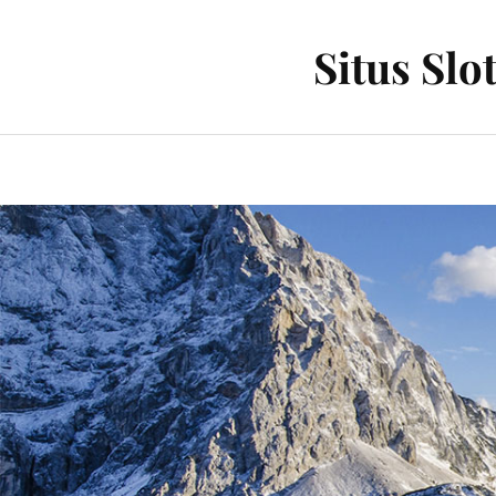
Situs Slo