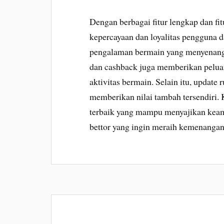
Dengan berbagai fitur lengkap dan fi
kepercayaan dan loyalitas pengguna 
pengalaman bermain yang menyenangk
dan cashback juga memberikan pelua
aktivitas bermain. Selain itu, update
memberikan nilai tambah tersendiri.
terbaik yang mampu menyajikan keam
bettor yang ingin meraih kemenangan 