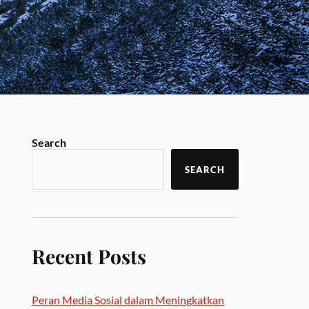
Search
SEARCH
Recent Posts
Peran Media Sosial dalam Meningkatkan