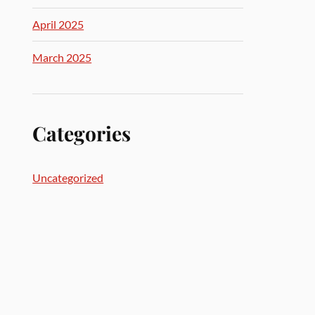
April 2025
March 2025
Categories
Uncategorized