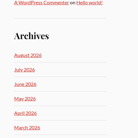
A WordPress Commenter
on
Hello world!
Archives
August 2026
July 2026
June 2026
May 2026
April 2026
March 2026