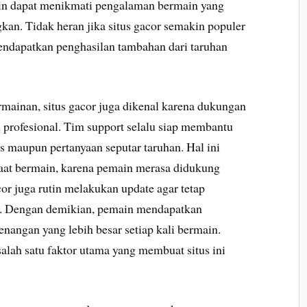
ain dapat menikmati pengalaman bermain yang
n. Tidak heran jika situs gacor semakin populer
endapatkan penghasilan tambahan dari taruhan
rmainan, situs gacor juga dikenal karena dukungan
 profesional. Tim support selalu siap membantu
 maupun pertanyaan seputar taruhan. Hal ini
at bermain, karena pemain merasa didukung
cor juga rutin melakukan update agar tetap
ru. Dengan demikian, pemain mendapatkan
nangan yang lebih besar setiap kali bermain.
alah satu faktor utama yang membuat situs ini