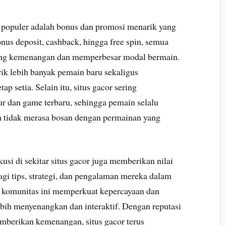
r populer adalah bonus dan promosi menarik yang
onus deposit, cashback, hingga free spin, semua
ang kemenangan dan memperbesar modal bermain.
k lebih banyak pemain baru sekaligus
 setia. Selain itu, situs gacor sering
ur dan game terbaru, sehingga pemain selalu
 tidak merasa bosan dengan permainan yang
si di sekitar situs gacor juga memberikan nilai
agi tips, strategi, dan pengalaman mereka dalam
omunitas ini memperkuat kepercayaan dan
ih menyenangkan dan interaktif. Dengan reputasi
mberikan kemenangan, situs gacor terus