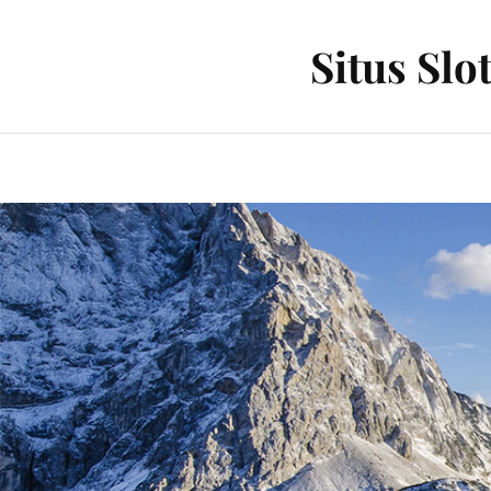
Situs Slo