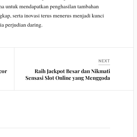
ma untuk mendapatkan penghasilan tambahan
gkap, serta inovasi terus menerus menjadi kunci
ia perjudian daring.
NEXT
cor
Raih Jackpot Besar dan Nikmati
Sensasi Slot Online yang Menggoda