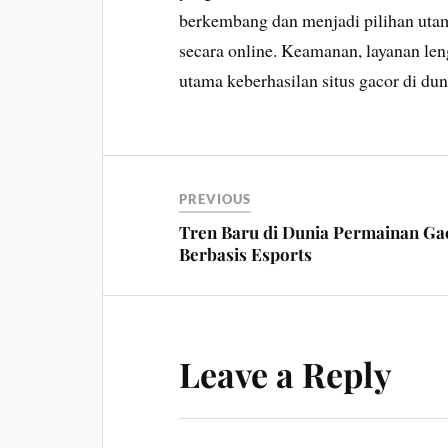
berkembang dan menjadi pilihan uta
secara online. Keamanan, layanan len
utama keberhasilan situs gacor di dun
PREVIOUS
Tren Baru di Dunia Permainan Ga
Berbasis Esports
Leave a Reply