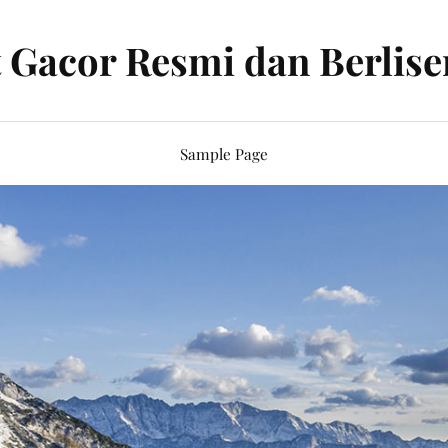
t Gacor Resmi dan Berlis
Sample Page