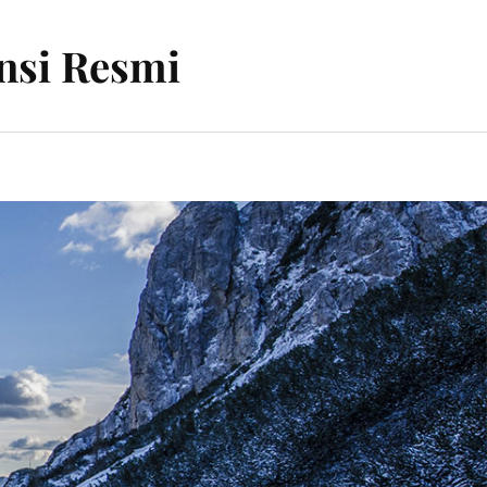
ensi Resmi