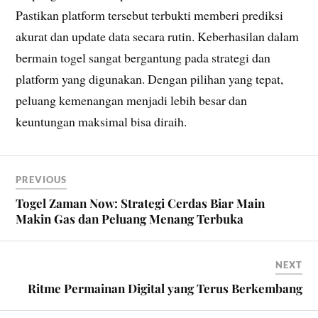
Pastikan platform tersebut terbukti memberi prediksi
akurat dan update data secara rutin. Keberhasilan dalam
bermain togel sangat bergantung pada strategi dan
platform yang digunakan. Dengan pilihan yang tepat,
peluang kemenangan menjadi lebih besar dan
keuntungan maksimal bisa diraih.
PREVIOUS
Togel Zaman Now: Strategi Cerdas Biar Main
Makin Gas dan Peluang Menang Terbuka
NEXT
Ritme Permainan Digital yang Terus Berkembang