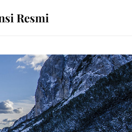
ensi Resmi