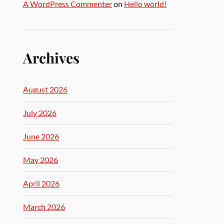
A WordPress Commenter
on
Hello world!
Archives
August 2026
July 2026
June 2026
May 2026
April 2026
March 2026