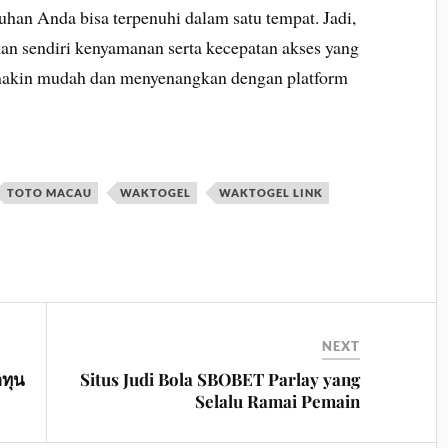
uhan Anda bisa terpenuhi dalam satu tempat. Jadi,
an sendiri kenyamanan serta kecepatan akses yang
emakin mudah dan menyenangkan dengan platform
TOTO MACAU
WAKTOGEL
WAKTOGEL LINK
NEXT
ดทุน
Situs Judi Bola SBOBET Parlay yang
Selalu Ramai Pemain