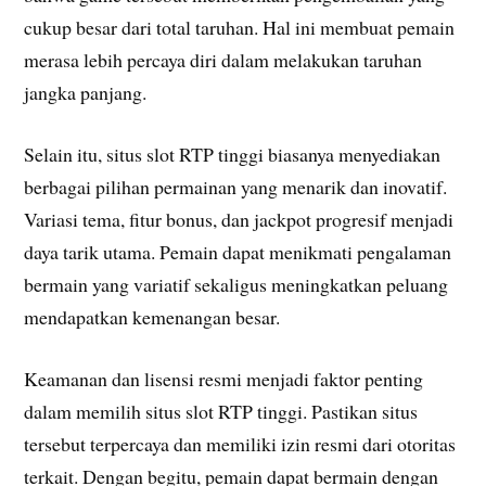
cukup besar dari total taruhan. Hal ini membuat pemain
merasa lebih percaya diri dalam melakukan taruhan
jangka panjang.
Selain itu, situs slot RTP tinggi biasanya menyediakan
berbagai pilihan permainan yang menarik dan inovatif.
Variasi tema, fitur bonus, dan jackpot progresif menjadi
daya tarik utama. Pemain dapat menikmati pengalaman
bermain yang variatif sekaligus meningkatkan peluang
mendapatkan kemenangan besar.
Keamanan dan lisensi resmi menjadi faktor penting
dalam memilih situs slot RTP tinggi. Pastikan situs
tersebut terpercaya dan memiliki izin resmi dari otoritas
terkait. Dengan begitu, pemain dapat bermain dengan