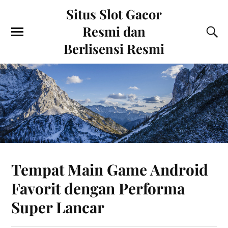
Situs Slot Gacor
Resmi dan
Berlisensi Resmi
Tempat Main Game Android
Favorit dengan Performa
Super Lancar