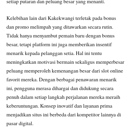
setiap putaran dan peluang besar yang menanti.
Kelebihan lain dari Kakekwangi terletak pada bonus
dan promo melimpah yang ditawarkan secara rutin.
Tidak hanya menyambut pemain baru dengan bonus
besar, tetapi platform ini juga memberikan insentif
menarik kepada pelanggan setia. Hal ini tentu
meningkatkan motivasi bermain sekaligus memperbesar
peluang memperoleh kemenangan besar dari slot online
favorit mereka. Dengan berbagai penawaran menarik
ini, pengguna merasa dihargai dan didukung secara
penuh dalam setiap langkah perjalanan mereka meraih
keberuntungan. Konsep inovatif dan layanan prima
menjadikan situs ini berbeda dari kompetitor lainnya di
pasar digital.