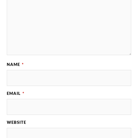
NAME
*
EMAIL
*
WEBSITE