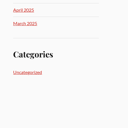
April 2025
March 2025
Categories
Uncategorized