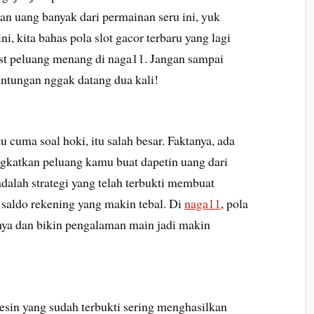
kan uang banyak dari permainan seru ini, yuk
ini, kita bahas pola slot gacor terbaru yang lagi
oost peluang menang di naga11. Jangan sampai
ntungan nggak datang dua kali!
 cuma soal hoki, itu salah besar. Faktanya, ada
ingkatkan peluang kamu buat dapetin uang dari
 adalah strategi yang telah terbukti membuat
 saldo rekening yang makin tebal. Di
naga11
, pola
asnya dan bikin pengalaman main jadi makin
mesin yang sudah terbukti sering menghasilkan