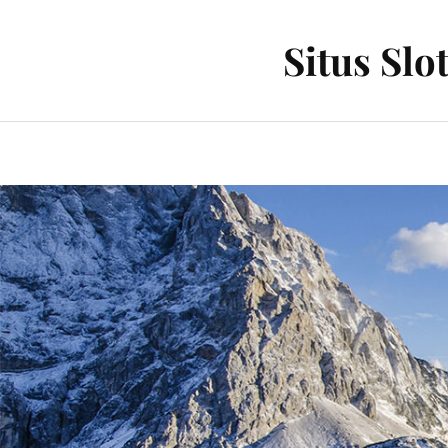
Situs Slo