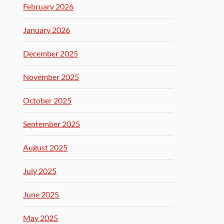
February 2026
January 2026
December 2025
November 2025
October 2025
September 2025
August 2025
July 2025
June 2025
May 2025