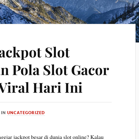
ackpot Slot
n Pola Slot Gacor
iral Hari Ini
IN
UNCATEGORIZED
ejar jackpot besar di dunia slot online? Kalau