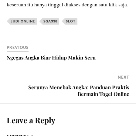
keseruan itu hanya tinggal diakses dengan satu klik saja.
JUDI ONLINE
SGA338
SLOT
PREVIOUS
Ngegas Angka Biar Hidup Makin Seru
NEXT
Serunya Menebak Angka: Panduan Praktis
Bermain Togel Online
Leave a Reply