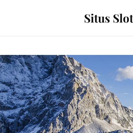
Situs Slo