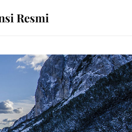
ensi Resmi