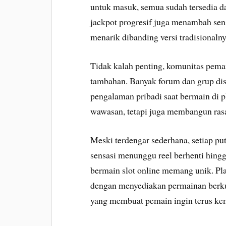
untuk masuk, semua sudah tersedia d
jackpot progresif juga menambah sen
menarik dibanding versi tradisionalny
Tidak kalah penting, komunitas pema
tambahan. Banyak forum dan grup disk
pengalaman pribadi saat bermain di p
wawasan, tetapi juga membangun rasa
Meski terdengar sederhana, setiap pu
sensasi menunggu reel berhenti hingg
bermain slot online memang unik. P
dengan menyediakan permainan berkua
yang membuat pemain ingin terus ke