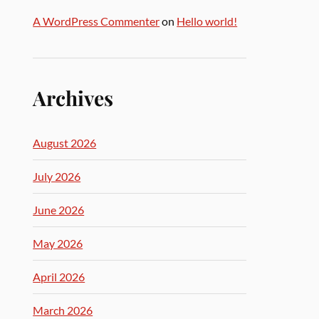
A WordPress Commenter
on
Hello world!
Archives
August 2026
July 2026
June 2026
May 2026
April 2026
March 2026