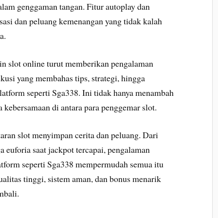
alam genggaman tangan. Fitur autoplay dan
sasi dan peluang kemenangan yang tidak kalah
a.
in slot online turut memberikan pengalaman
usi yang membahas tips, strategi, hingga
latform seperti Sga338. Ini tidak hanya menambah
 kebersamaan di antara para penggemar slot.
taran slot menyimpan cerita dan peluang. Dari
a euforia saat jackpot tercapai, pengalaman
latform seperti Sga338 mempermudah semua itu
litas tinggi, sistem aman, dan bonus menarik
mbali.