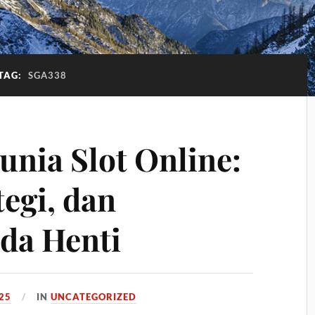
TAG:
SGA338
nia Slot Online:
tegi, dan
da Henti
25
IN
UNCATEGORIZED