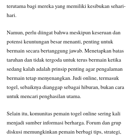
terutama bagi mereka yang memiliki kesibukan sehari-
hari.
Namun, perlu diingat bahwa meskipun keseruan dan
potensi keuntungan besar menanti, penting untuk
bermain secara bertanggung jawab. Menetapkan batas
taruhan dan tidak tergoda untuk terus bermain ketika
sedang kalah adalah prinsip penting agar pengalaman
bermain tetap menyenangkan. Judi online, termasuk
togel, sebaiknya dianggap sebagai hiburan, bukan cara
untuk mencari penghasilan utama.
Selain itu, komunitas pemain togel online sering kali
menjadi sumber informasi berharga. Forum dan grup
diskusi memungkinkan pemain berbagi tips, strategi,