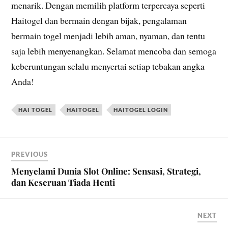
menarik. Dengan memilih platform terpercaya seperti
Haitogel dan bermain dengan bijak, pengalaman
bermain togel menjadi lebih aman, nyaman, dan tentu
saja lebih menyenangkan. Selamat mencoba dan semoga
keberuntungan selalu menyertai setiap tebakan angka
Anda!
HAI TOGEL
HAITOGEL
HAITOGEL LOGIN
PREVIOUS
Menyelami Dunia Slot Online: Sensasi, Strategi,
dan Keseruan Tiada Henti
NEXT