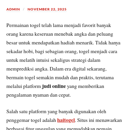
ADMIN
NOVEMBER 22, 2025
Permainan togel telah lama menjadi favorit banyak
orang karena keseruan menebak angka dan peluang
besar untuk mendapatkan hadiah menarik. Tidak hanya
sekadar hobi, bagi sebagian orang, togel menjadi cara
untuk melatih intuisi sekaligus strategi dalam
memprediksi angka. Dalam era digital sekarang,
bermain togel semakin mudah dan praktis, terutama
judi online
melalui platform
yang memberikan
pengalaman nyaman dan cepat.
Salah satu platform yang banyak digunakan oleh
haitogel
penggemar togel adalah
. Situs ini menawarkan
berbagai fitur unggulan yang memudahkan pemain