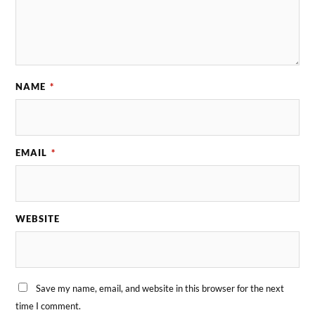
NAME
*
EMAIL
*
WEBSITE
Save my name, email, and website in this browser for the next
time I comment.