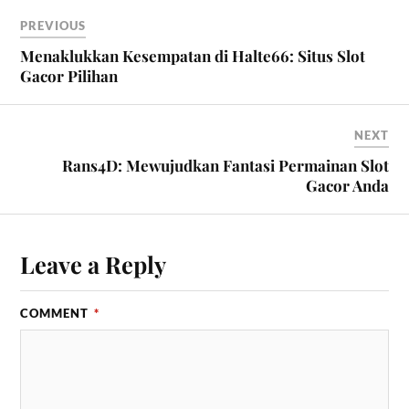
PREVIOUS
Menaklukkan Kesempatan di Halte66: Situs Slot
Gacor Pilihan
NEXT
Rans4D: Mewujudkan Fantasi Permainan Slot
Gacor Anda
Leave a Reply
COMMENT
*