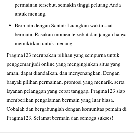
permainan tersebut, semakin tinggi peluang Anda
untuk menang.
Bermain dengan Santai: Luangkan waktu saat
bermain. Rasakan momen tersebut dan jangan hanya
memikirkan untuk menang.
Pragma123 merupakan pilihan yang sempurna untuk
penggemar judi online yang menginginkan situs yang
aman, dapat diandalkan, dan menyenangkan. Dengan
banyak pilihan permainan, promosi yang menarik, serta
layanan pelanggan yang cepat tanggap, Pragma123 siap
memberikan pengalaman bermain yang luar biasa.
Cobalah dan bergabunglah dengan komunitas pemain di
Pragma123. Selamat bermain dan semoga sukses!.