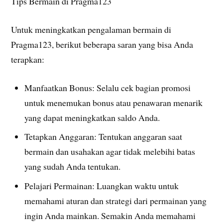
Tips Bermain di Pragma123
Untuk meningkatkan pengalaman bermain di
Pragma123, berikut beberapa saran yang bisa Anda
terapkan:
Manfaatkan Bonus: Selalu cek bagian promosi
untuk menemukan bonus atau penawaran menarik
yang dapat meningkatkan saldo Anda.
Tetapkan Anggaran: Tentukan anggaran saat
bermain dan usahakan agar tidak melebihi batas
yang sudah Anda tentukan.
Pelajari Permainan: Luangkan waktu untuk
memahami aturan dan strategi dari permainan yang
ingin Anda mainkan. Semakin Anda memahami