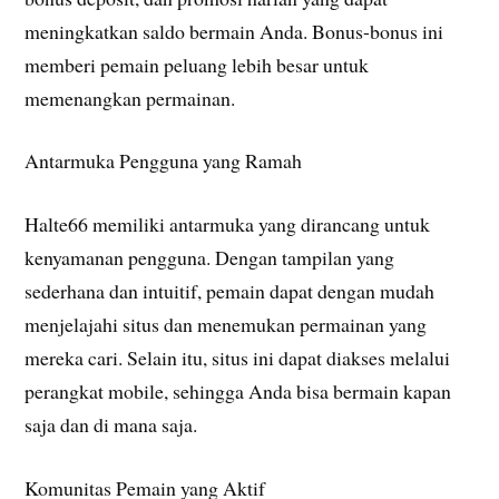
meningkatkan saldo bermain Anda. Bonus-bonus ini
memberi pemain peluang lebih besar untuk
memenangkan permainan.
Antarmuka Pengguna yang Ramah
Halte66 memiliki antarmuka yang dirancang untuk
kenyamanan pengguna. Dengan tampilan yang
sederhana dan intuitif, pemain dapat dengan mudah
menjelajahi situs dan menemukan permainan yang
mereka cari. Selain itu, situs ini dapat diakses melalui
perangkat mobile, sehingga Anda bisa bermain kapan
saja dan di mana saja.
Komunitas Pemain yang Aktif