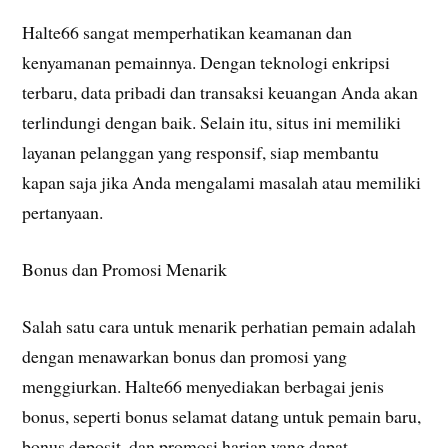
Halte66 sangat memperhatikan keamanan dan
kenyamanan pemainnya. Dengan teknologi enkripsi
terbaru, data pribadi dan transaksi keuangan Anda akan
terlindungi dengan baik. Selain itu, situs ini memiliki
layanan pelanggan yang responsif, siap membantu
kapan saja jika Anda mengalami masalah atau memiliki
pertanyaan.
Bonus dan Promosi Menarik
Salah satu cara untuk menarik perhatian pemain adalah
dengan menawarkan bonus dan promosi yang
menggiurkan. Halte66 menyediakan berbagai jenis
bonus, seperti bonus selamat datang untuk pemain baru,
bonus deposit, dan promosi harian yang dapat