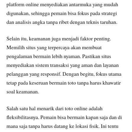
platform online menyediakan antarmuka yang mudah
digunakan, sehingga pemain bisa fokus pada strategi
dan analisis angka tanpa ribet dengan teknis taruhan.
Selain itu, keamanan juga menjadi faktor penting.
Memilih situs yang terpercaya akan membuat
pengalaman bermain lebih nyaman. Pastikan situs
menyediakan sistem transaksi yang aman dan layanan
pelanggan yang responsif. Dengan begitu, fokus utama
tetap pada keseruan bermain toto tanpa harus khawatir
soal keamanan.
Salah satu hal menarik dari toto online adalah
fleksibilitasnya. Pemain bisa bermain kapan saja dan di
mana saja tanpa harus datang ke lokasi fisik. Ini tentu