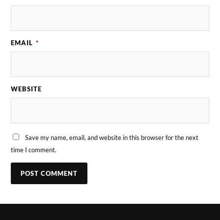
EMAIL
*
WEBSITE
Save my name, email, and website in this browser for the next
time I comment.