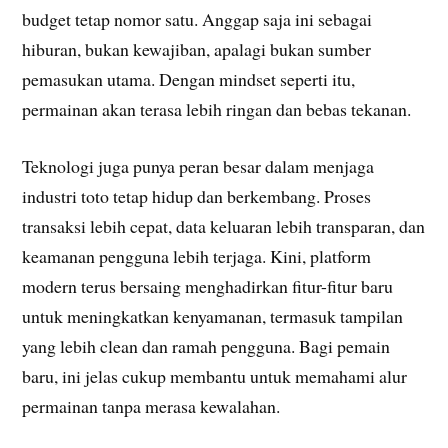
budget tetap nomor satu. Anggap saja ini sebagai
hiburan, bukan kewajiban, apalagi bukan sumber
pemasukan utama. Dengan mindset seperti itu,
permainan akan terasa lebih ringan dan bebas tekanan.
Teknologi juga punya peran besar dalam menjaga
industri toto tetap hidup dan berkembang. Proses
transaksi lebih cepat, data keluaran lebih transparan, dan
keamanan pengguna lebih terjaga. Kini, platform
modern terus bersaing menghadirkan fitur-fitur baru
untuk meningkatkan kenyamanan, termasuk tampilan
yang lebih clean dan ramah pengguna. Bagi pemain
baru, ini jelas cukup membantu untuk memahami alur
permainan tanpa merasa kewalahan.