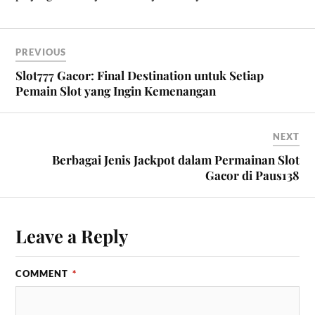
PREVIOUS
Slot777 Gacor: Final Destination untuk Setiap
Pemain Slot yang Ingin Kemenangan
NEXT
Berbagai Jenis Jackpot dalam Permainan Slot
Gacor di Paus138
Leave a Reply
COMMENT
*