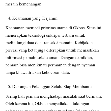
meraih kemenangan.
Keamanan yang Terjamin
Keamanan menjadi prioritas utama di Okbos. Situs ini
menerapkan teknologi enkripsi terbaru untuk
melindungi data dan transaksi pemain. Kebijakan
privasi yang ketat juga diterapkan untuk memastikan
informasi pemain selalu aman. Dengan demikian,
pemain bisa menikmati permainan dengan nyaman
tanpa khawatir akan kebocoran data.
Dukungan Pelanggan Selalu Siap Membantu
Sering kali pemain menghadapi masalah saat bermain.
Oleh karena itu, Okbos menyediakan dukungan
pelanggan yang siap membantu selama 24 jam sehari,