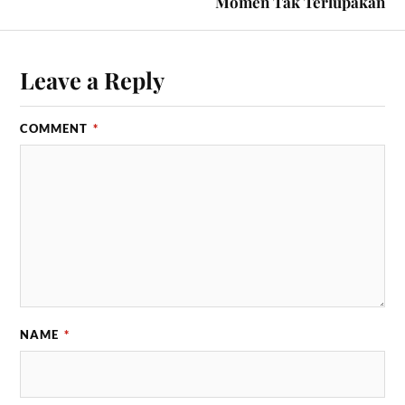
Momen Tak Terlupakan
Leave a Reply
COMMENT
*
NAME
*