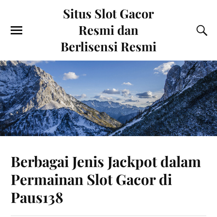
Situs Slot Gacor
Resmi dan
Berlisensi Resmi
Berbagai Jenis Jackpot dalam
Permainan Slot Gacor di
Paus138