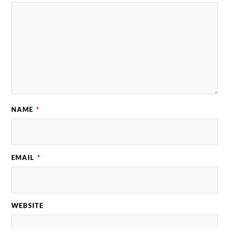
NAME
*
EMAIL
*
WEBSITE