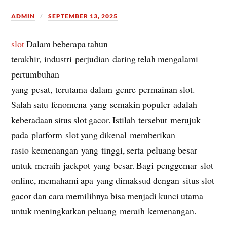
ADMIN
SEPTEMBER 13, 2025
slot
Dalam beberapa tahun
terakhir, industri perjudian daring telah mengalami
pertumbuhan
yang pesat, terutama dalam genre permainan slot.
Salah satu fenomena yang semakin populer adalah
keberadaan situs slot gacor. Istilah tersebut merujuk
pada platform slot yang dikenal memberikan
rasio kemenangan yang tinggi, serta peluang besar
untuk meraih jackpot yang besar. Bagi penggemar slot
online, memahami apa yang dimaksud dengan situs slot
gacor dan cara memilihnya bisa menjadi kunci utama
untuk meningkatkan peluang meraih kemenangan.