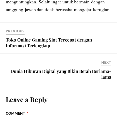
menguntungkan. Selalu ingat untuk bermain dengan
tanggung jawab dan tidak berusaha mengejar kerugian.
PREVIOUS
Toko Online Gaming Slot Tercepat dengan
Informasi Terlengkap
NEXT
Dunia Hiburan Digital yang Bikin Betah Berlama-
lama
Leave a Reply
COMMENT
*