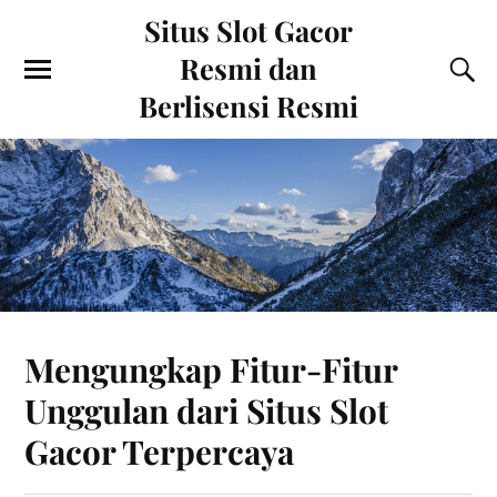
Situs Slot Gacor
Resmi dan
Berlisensi Resmi
Mengungkap Fitur-Fitur
Unggulan dari Situs Slot
Gacor Terpercaya