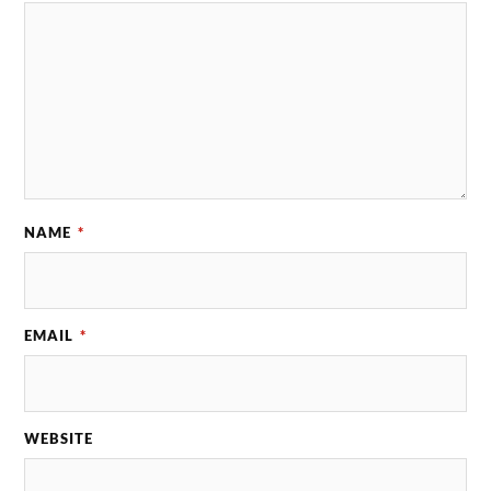
NAME
*
EMAIL
*
WEBSITE