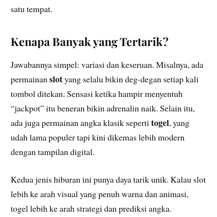
satu tempat.
Kenapa Banyak yang Tertarik?
Jawabannya simpel: variasi dan keseruan. Misalnya, ada
slot
permainan
yang selalu bikin deg-degan setiap kali
tombol ditekan. Sensasi ketika hampir menyentuh
“jackpot” itu beneran bikin adrenalin naik. Selain itu,
togel
ada juga permainan angka klasik seperti
, yang
udah lama populer tapi kini dikemas lebih modern
dengan tampilan digital.
Kedua jenis hiburan ini punya daya tarik unik. Kalau slot
lebih ke arah visual yang penuh warna dan animasi,
togel lebih ke arah strategi dan prediksi angka.