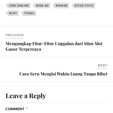
JUDI ONLINE
RINA 4D
RINA4D
SITUS TOTO
SLOT
TOGEL
PREVIOUS
Mengungkap Fitur-Fitur Unggulan dari Situs Slot
Gacor Terpercaya
NEXT
Cara Seru Mengisi Waktu Luang Tanpa Ribet
Leave a Reply
COMMENT
*