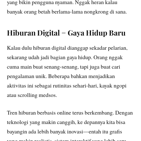
yang bikin pengguna nyaman. Nggak heran kalau
banyak orang betah berlama-lama nongkrong di sana.
Hiburan Digital = Gaya Hidup Baru
Kalau dulu hiburan digital dianggap sekadar pelarian,
sekarang udah jadi bagian gaya hidup. Orang nggak
cuma main buat senang-senang, tapi juga buat cari
pengalaman unik. Beberapa bahkan menjadikan
aktivitas ini sebagai rutinitas sehari-hari, kayak ngopi
atau scrolling medsos.
Tren hiburan berbasis online terus berkembang. Dengan
teknologi yang makin canggih, ke depannya kita bisa
bayangin ada lebih banyak inovasi—entah itu grafis
yang makin realistis, sistem interaktif yang lebih seru,