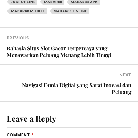
JUDI ONLINE
MABAR88
MABAR88 APK
MABAR88 MOBILE
MABAR88 ONLINE
PREVIOUS
Rahasia Situs Slot Gacor Terpercaya yang
Menawarkan Peluang Menang Lebih Tinggi
NEXT
Navigasi Dunia Digital yang Sarat Inovasi dan
Peluang
Leave a Reply
COMMENT
*