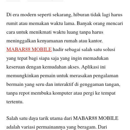
Di era modern seperti sekarang, hiburan tidak lagi harus
rumit atau memakan waktu lama. Banyak orang mencari
cara untuk menikmati waktu luang tanpa harus
meninggalkan kenyamanan rumah atau kantor.
MABAR88 MOBILE
hadir sebagai salah satu solusi
yang tepat bagi siapa saja yang ingin memadukan
keseruan dengan kemudahan akses. Aplikasi ini
memungkinkan pemain untuk merasakan pengalaman
bermain yang seru dan interaktif di genggaman tangan,
tanpa repot membuka komputer atau pergi ke tempat
tertentu.
Salah satu daya tarik utama dari MABAR88 MOBILE
adalah variasi permainannya yang beragam. Dari