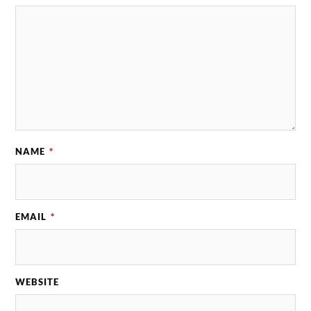
NAME
*
EMAIL
*
WEBSITE