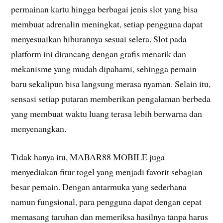
permainan kartu hingga berbagai jenis slot yang bisa
membuat adrenalin meningkat, setiap pengguna dapat
menyesuaikan hiburannya sesuai selera. Slot pada
platform ini dirancang dengan grafis menarik dan
mekanisme yang mudah dipahami, sehingga pemain
baru sekalipun bisa langsung merasa nyaman. Selain itu,
sensasi setiap putaran memberikan pengalaman berbeda
yang membuat waktu luang terasa lebih berwarna dan
menyenangkan.
Tidak hanya itu, MABAR88 MOBILE juga
menyediakan fitur togel yang menjadi favorit sebagian
besar pemain. Dengan antarmuka yang sederhana
namun fungsional, para pengguna dapat dengan cepat
memasang taruhan dan memeriksa hasilnya tanpa harus