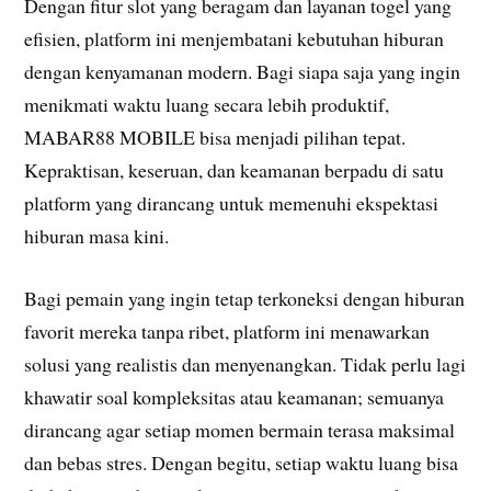
Dengan fitur slot yang beragam dan layanan togel yang
efisien, platform ini menjembatani kebutuhan hiburan
dengan kenyamanan modern. Bagi siapa saja yang ingin
menikmati waktu luang secara lebih produktif,
MABAR88 MOBILE bisa menjadi pilihan tepat.
Kepraktisan, keseruan, dan keamanan berpadu di satu
platform yang dirancang untuk memenuhi ekspektasi
hiburan masa kini.
Bagi pemain yang ingin tetap terkoneksi dengan hiburan
favorit mereka tanpa ribet, platform ini menawarkan
solusi yang realistis dan menyenangkan. Tidak perlu lagi
khawatir soal kompleksitas atau keamanan; semuanya
dirancang agar setiap momen bermain terasa maksimal
dan bebas stres. Dengan begitu, setiap waktu luang bisa