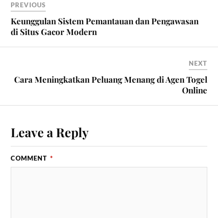
PREVIOUS
Keunggulan Sistem Pemantauan dan Pengawasan
di Situs Gacor Modern
NEXT
Cara Meningkatkan Peluang Menang di Agen Togel
Online
Leave a Reply
COMMENT
*