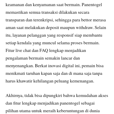
keamanan dan kenyamanan saat bermain. Panentogel
memastikan semua transaksi dilakukan secara
transparan dan terenkripsi, sehingga para bettor merasa
aman saat melakukan deposit maupun withdraw. Selain
itu, layanan pelanggan yang responsif siap membantu
setiap kendala yang muncul selama proses bermain.
Fitur live chat dan FAQ lengkap menjadikan
pengalaman bermain semakin lancar dan
menyenangkan. Berkat inovasi digital ini, pemain bisa
menikmati taruhan kapan saja dan di mana saja tanpa
harus khawatir kehilangan peluang kemenangan.
Akhirnya, tidak bisa dipungkiri bahwa kemudahan akses
dan fitur lengkap menjadikan panentogel sebagai
pilihan utama untuk meraih keberuntungan di dunia