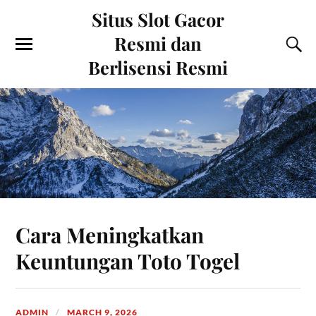
Situs Slot Gacor
Resmi dan
Berlisensi Resmi
Cara Meningkatkan
Keuntungan Toto Togel
ADMIN
MARCH 9, 2026