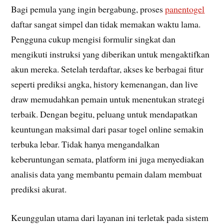
Bagi pemula yang ingin bergabung, proses
panentogel
daftar sangat simpel dan tidak memakan waktu lama.
Pengguna cukup mengisi formulir singkat dan
mengikuti instruksi yang diberikan untuk mengaktifkan
akun mereka. Setelah terdaftar, akses ke berbagai fitur
seperti prediksi angka, history kemenangan, dan live
draw memudahkan pemain untuk menentukan strategi
terbaik. Dengan begitu, peluang untuk mendapatkan
keuntungan maksimal dari pasar togel online semakin
terbuka lebar. Tidak hanya mengandalkan
keberuntungan semata, platform ini juga menyediakan
analisis data yang membantu pemain dalam membuat
prediksi akurat.
Keunggulan utama dari layanan ini terletak pada sistem