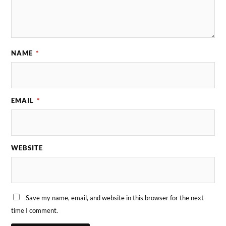
NAME
*
EMAIL
*
WEBSITE
Save my name, email, and website in this browser for the next
time I comment.