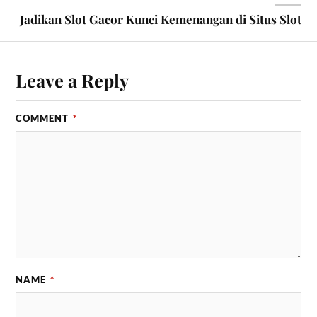
Jadikan Slot Gacor Kunci Kemenangan di Situs Slot
Leave a Reply
COMMENT
*
NAME
*