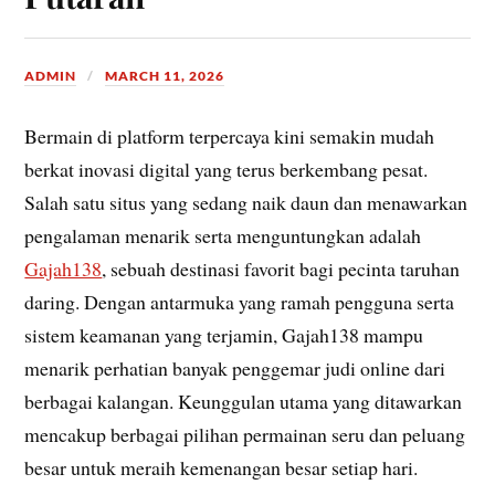
ADMIN
MARCH 11, 2026
Bermain di platform terpercaya kini semakin mudah
berkat inovasi digital yang terus berkembang pesat.
Salah satu situs yang sedang naik daun dan menawarkan
pengalaman menarik serta menguntungkan adalah
Gajah138
, sebuah destinasi favorit bagi pecinta taruhan
daring. Dengan antarmuka yang ramah pengguna serta
sistem keamanan yang terjamin, Gajah138 mampu
menarik perhatian banyak penggemar judi online dari
berbagai kalangan. Keunggulan utama yang ditawarkan
mencakup berbagai pilihan permainan seru dan peluang
besar untuk meraih kemenangan besar setiap hari.