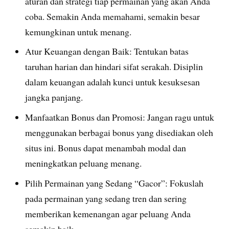
aturan dan strategi tiap permainan yang akan Anda
coba. Semakin Anda memahami, semakin besar
kemungkinan untuk menang.
Atur Keuangan dengan Baik: Tentukan batas
taruhan harian dan hindari sifat serakah. Disiplin
dalam keuangan adalah kunci untuk kesuksesan
jangka panjang.
Manfaatkan Bonus dan Promosi: Jangan ragu untuk
menggunakan berbagai bonus yang disediakan oleh
situs ini. Bonus dapat menambah modal dan
meningkatkan peluang menang.
Pilih Permainan yang Sedang “Gacor”: Fokuslah
pada permainan yang sedang tren dan sering
memberikan kemenangan agar peluang Anda