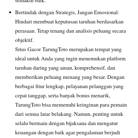
semakin baik.
Bertindak dengan Strategis, Jangan Emosional:
Hindari membuat keputusan taruhan berdasarkan
perasaan. Tetap tenang dan analisis peluang secara
objektif.
Situs Gacor TarungToto merupakan tempat yang
ideal untuk Anda yang ingin menemukan platform
taruhan daring yang aman, komprehensif, dan
memberikan peluang menang yang besar. Dengan
berbagai fitur lengkap, pelayanan pelanggan yang
cepat tanggap, serta banyak bonus menarik,
TarungToto bisa memenuhi keinginan para pemain
dari semua latar belakang. Namun, penting untuk
selalu bermain dengan bijaksana dan mengatur
keuangan dengan baik agar pengalaman berjudi