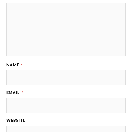
NAME
*
EMAIL
*
WEBSITE