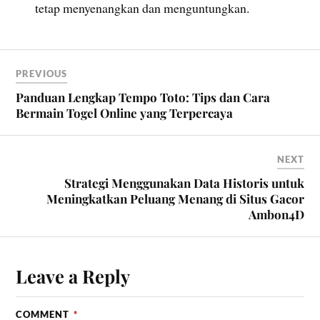
tetap menyenangkan dan menguntungkan.
PREVIOUS
Panduan Lengkap Tempo Toto: Tips dan Cara
Bermain Togel Online yang Terpercaya
NEXT
Strategi Menggunakan Data Historis untuk
Meningkatkan Peluang Menang di Situs Gacor
Ambon4D
Leave a Reply
COMMENT
*