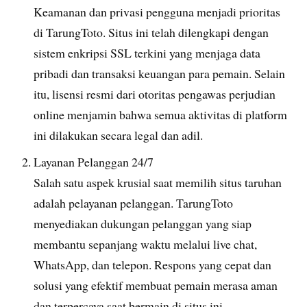
Keamanan dan privasi pengguna menjadi prioritas
di TarungToto. Situs ini telah dilengkapi dengan
sistem enkripsi SSL terkini yang menjaga data
pribadi dan transaksi keuangan para pemain. Selain
itu, lisensi resmi dari otoritas pengawas perjudian
online menjamin bahwa semua aktivitas di platform
ini dilakukan secara legal dan adil.
Layanan Pelanggan 24/7
Salah satu aspek krusial saat memilih situs taruhan
adalah pelayanan pelanggan. TarungToto
menyediakan dukungan pelanggan yang siap
membantu sepanjang waktu melalui live chat,
WhatsApp, dan telepon. Respons yang cepat dan
solusi yang efektif membuat pemain merasa aman
dan terpercaya saat bermain di situs ini.