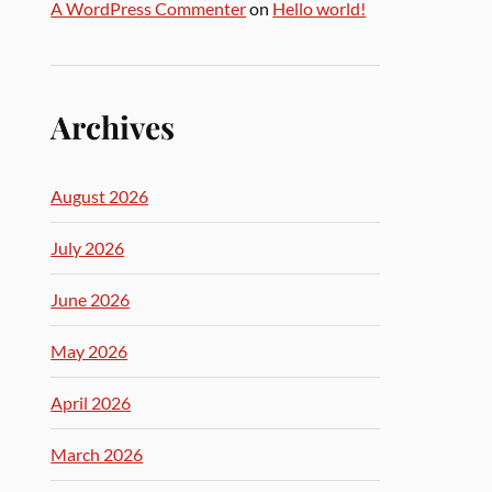
A WordPress Commenter
on
Hello world!
Archives
August 2026
July 2026
June 2026
May 2026
April 2026
March 2026