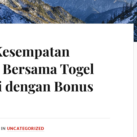
Kesempatan
 Bersama Togel
i dengan Bonus
IN
UNCATEGORIZED