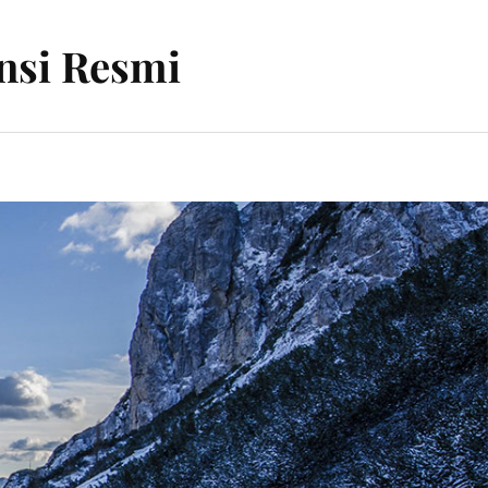
ensi Resmi