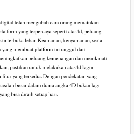
.
 digital telah mengubah cara orang memainkan
latform yang terpercaya seperti atas4d, peluang
in terbuka lebar. Keamanan, kenyamanan, serta
a yang membuat platform ini unggul dari
n meningkatkan peluang kemenangan dan menikmati
an, pastikan untuk melakukan atas4d login
 fitur yang tersedia. Dengan pendekatan yang
hasilan besar dalam dunia angka 4D bukan lagi
ng bisa diraih setiap hari.