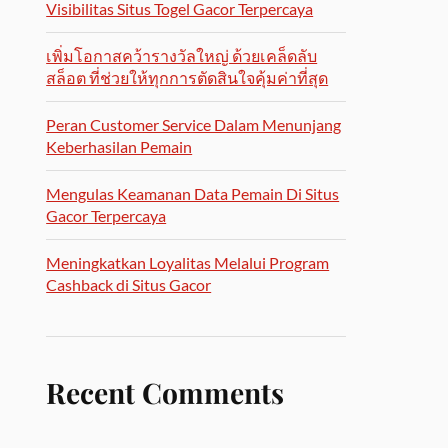
Visibilitas Situs Togel Gacor Terpercaya
เพิ่มโอกาสคว้ารางวัลใหญ่ ด้วยเคล็ดลับ
สล็อต ที่ช่วยให้ทุกการตัดสินใจคุ้มค่าที่สุด
Peran Customer Service Dalam Menunjang
Keberhasilan Pemain
Mengulas Keamanan Data Pemain Di Situs
Gacor Terpercaya
Meningkatkan Loyalitas Melalui Program
Cashback di Situs Gacor
Recent Comments