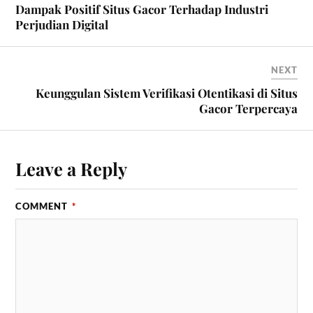
Dampak Positif Situs Gacor Terhadap Industri
Perjudian Digital
NEXT
Keunggulan Sistem Verifikasi Otentikasi di Situs
Gacor Terpercaya
Leave a Reply
COMMENT
*