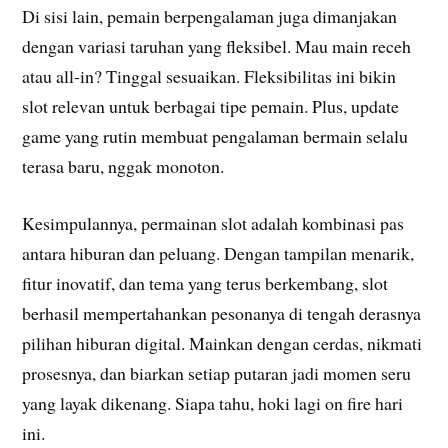
Di sisi lain, pemain berpengalaman juga dimanjakan
dengan variasi taruhan yang fleksibel. Mau main receh
atau all-in? Tinggal sesuaikan. Fleksibilitas ini bikin
slot relevan untuk berbagai tipe pemain. Plus, update
game yang rutin membuat pengalaman bermain selalu
terasa baru, nggak monoton.
Kesimpulannya, permainan slot adalah kombinasi pas
antara hiburan dan peluang. Dengan tampilan menarik,
fitur inovatif, dan tema yang terus berkembang, slot
berhasil mempertahankan pesonanya di tengah derasnya
pilihan hiburan digital. Mainkan dengan cerdas, nikmati
prosesnya, dan biarkan setiap putaran jadi momen seru
yang layak dikenang. Siapa tahu, hoki lagi on fire hari
ini.