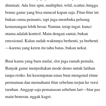
diminati. Ada free spin, multiplier, wild, scatter, hingga
bonus game yang bisa muncul kapan saja. Fitur-fitur ini
bukan cuma pemanis, tapi juga membuka peluang
kemenangan lebih besar. Namun, tetap ingat: kunci
utama adalah kontrol. Main dengan santai, bukan
emosional. Kalau sudah waktunya berhenti, ya berhenti
—karena yang keren itu tahu batas, bukan nekat.
Buat kamu yang baru mulai, slot juga ramah pemula.
Banyak game menyediakan mode demo untuk latihan
tanpa risiko. Ini kesempatan emas buat mengenal ritme
permainan dan memahami fitur sebelum terjun ke versi
taruhan. Anggap saja pemanasan sebelum lari—biar pas
main beneran, nggak kaget.