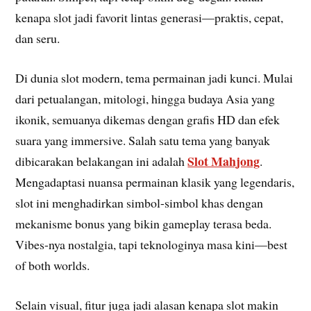
kenapa slot jadi favorit lintas generasi—praktis, cepat,
dan seru.
Di dunia slot modern, tema permainan jadi kunci. Mulai
dari petualangan, mitologi, hingga budaya Asia yang
ikonik, semuanya dikemas dengan grafis HD dan efek
suara yang immersive. Salah satu tema yang banyak
Slot Mahjong
dibicarakan belakangan ini adalah
.
Mengadaptasi nuansa permainan klasik yang legendaris,
slot ini menghadirkan simbol-simbol khas dengan
mekanisme bonus yang bikin gameplay terasa beda.
Vibes-nya nostalgia, tapi teknologinya masa kini—best
of both worlds.
Selain visual, fitur juga jadi alasan kenapa slot makin