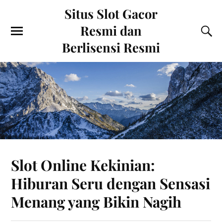
Situs Slot Gacor
Resmi dan
Berlisensi Resmi
Slot Online Kekinian:
Hiburan Seru dengan Sensasi
Menang yang Bikin Nagih