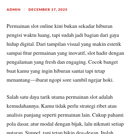
ADMIN
DECEMBER 17, 2025
Permainan slot online kini bukan sekadar hiburan
pengisi waktu luang, tapi sudah jadi bagian dari gaya
hidup digital. Dari tampilan visual yang makin estetik
sampai fitur permainan yang inovatif, slot hadir dengan
pengalaman yang fresh dan engaging. Cocok banget
buat kamu yang ingin hiburan santai tapi tetap
menantang—ibarat ngopi sore sambil ngejar hoki.
Salah satu daya tarik utama permainan slot adalah
kemudahannya. Kamu tidak perlu strategi ribet atau
analisis panjang seperti permainan lain. Cukup pahami
pola dasar, atur modal dengan bijak, lalu nikmati setiap
putaran. Simpel, tapi tetap bikin deg-degan. Itulah