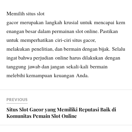
Memilih situs slot
gacor merupakan langkah krusial untuk mencapai kem
enangan besar dalam permainan slot online. Pastikan
untuk memperhatikan ciri-ciri situs gacor,
melakukan penelitian, dan bermain dengan bijak. Selalu
ingat bahwa perjudian online harus dilakukan dengan
tanggung jawab dan jangan sekali-kali bermain
melebihi kemampuan keuangan Anda.
PREVIOUS
Situs Slot Gacor yang Memiliki Reputasi Baik di
Komunitas Pemain Slot Online