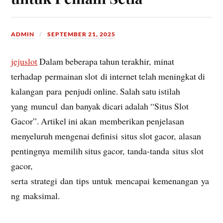
ADMIN
SEPTEMBER 21, 2025
jejuslot
Dalam beberapa tahun terakhir, minat
terhadap permainan slot di internet telah meningkat di
kalangan para penjudi online. Salah satu istilah
yang muncul dan banyak dicari adalah “Situs Slot
Gacor”. Artikel ini akan memberikan penjelasan
menyeluruh mengenai definisi situs slot gacor, alasan
pentingnya memilih situs gacor, tanda-tanda situs slot
gacor,
serta strategi dan tips untuk mencapai kemenangan ya
ng maksimal.