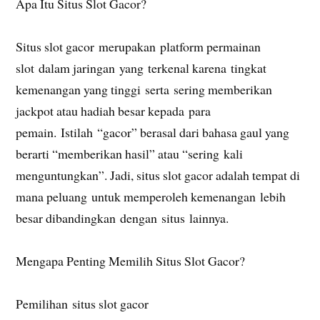
Apa Itu Situs Slot Gacor?
Situs slot gacor merupakan platform permainan
slot dalam jaringan yang terkenal karena tingkat
kemenangan yang tinggi serta sering memberikan
jackpot atau hadiah besar kepada para
pemain. Istilah “gacor” berasal dari bahasa gaul yang
berarti “memberikan hasil” atau “sering kali
menguntungkan”. Jadi, situs slot gacor adalah tempat di
mana peluang untuk memperoleh kemenangan lebih
besar dibandingkan dengan situs lainnya.
Mengapa Penting Memilih Situs Slot Gacor?
Pemilihan situs slot gacor