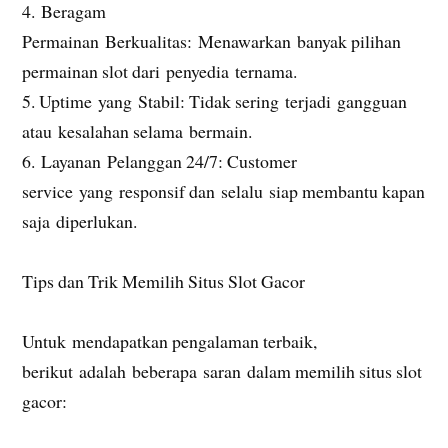
4. Beragam
Permainan Berkualitas: Menawarkan banyak pilihan
permainan slot dari penyedia ternama.
5. Uptime yang Stabil: Tidak sering terjadi gangguan
atau kesalahan selama bermain.
6. Layanan Pelanggan 24/7: Customer
service yang responsif dan selalu siap membantu kapan
saja diperlukan.
Tips dan Trik Memilih Situs Slot Gacor
Untuk mendapatkan pengalaman terbaik,
berikut adalah beberapa saran dalam memilih situs slot
gacor: