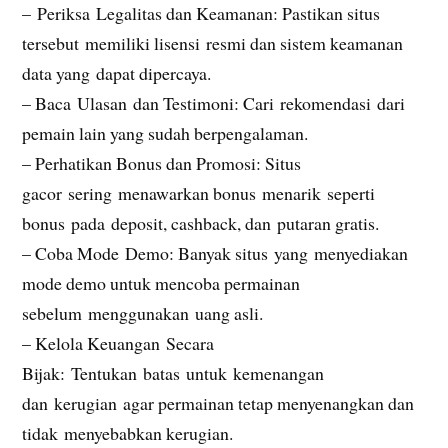
– Periksa Legalitas dan Keamanan: Pastikan situs
tersebut memiliki lisensi resmi dan sistem keamanan
data yang dapat dipercaya.
– Baca Ulasan dan Testimoni: Cari rekomendasi dari
pemain lain yang sudah berpengalaman.
– Perhatikan Bonus dan Promosi: Situs
gacor sering menawarkan bonus menarik seperti
bonus pada deposit, cashback, dan putaran gratis.
– Coba Mode Demo: Banyak situs yang menyediakan
mode demo untuk mencoba permainan
sebelum menggunakan uang asli.
– Kelola Keuangan Secara
Bijak: Tentukan batas untuk kemenangan
dan kerugian agar permainan tetap menyenangkan dan
tidak menyebabkan kerugian.