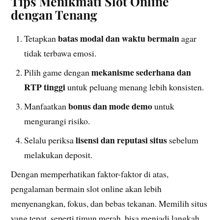
Tips Menikmati Slot Online
dengan Tenang
batas modal dan waktu bermain
Tetapkan
agar
tidak terbawa emosi.
mekanisme sederhana dan
Pilih game dengan
RTP tinggi
untuk peluang menang lebih konsisten.
bonus dan mode demo
Manfaatkan
untuk
mengurangi risiko.
lisensi dan reputasi situs
Selalu periksa
sebelum
melakukan deposit.
Dengan memperhatikan faktor-faktor di atas,
pengalaman bermain slot online akan lebih
menyenangkan, fokus, dan bebas tekanan. Memilih situs
yang tepat, seperti timun merah, bisa menjadi langkah