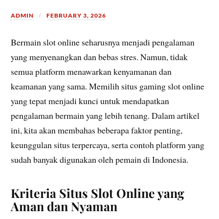
ADMIN
FEBRUARY 3, 2026
Bermain slot online seharusnya menjadi pengalaman
yang menyenangkan dan bebas stres. Namun, tidak
semua platform menawarkan kenyamanan dan
keamanan yang sama. Memilih situs gaming slot online
yang tepat menjadi kunci untuk mendapatkan
pengalaman bermain yang lebih tenang. Dalam artikel
ini, kita akan membahas beberapa faktor penting,
keunggulan situs terpercaya, serta contoh platform yang
sudah banyak digunakan oleh pemain di Indonesia.
Kriteria Situs Slot Online yang
Aman dan Nyaman