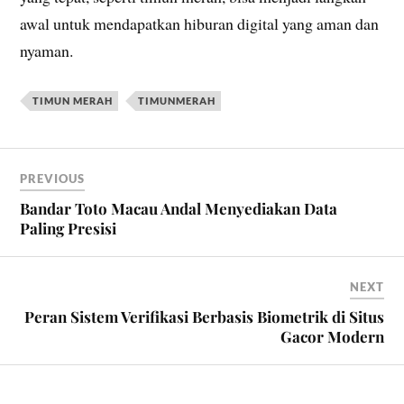
awal untuk mendapatkan hiburan digital yang aman dan
nyaman.
TIMUN MERAH
TIMUNMERAH
PREVIOUS
Bandar Toto Macau Andal Menyediakan Data
Paling Presisi
NEXT
Peran Sistem Verifikasi Berbasis Biometrik di Situs
Gacor Modern