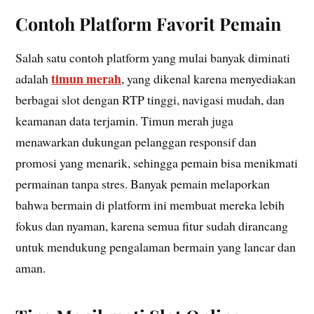
Contoh Platform Favorit Pemain
Salah satu contoh platform yang mulai banyak diminati
timun merah
adalah
, yang dikenal karena menyediakan
berbagai slot dengan RTP tinggi, navigasi mudah, dan
keamanan data terjamin. Timun merah juga
menawarkan dukungan pelanggan responsif dan
promosi yang menarik, sehingga pemain bisa menikmati
permainan tanpa stres. Banyak pemain melaporkan
bahwa bermain di platform ini membuat mereka lebih
fokus dan nyaman, karena semua fitur sudah dirancang
untuk mendukung pengalaman bermain yang lancar dan
aman.