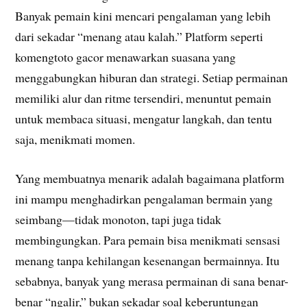
Banyak pemain kini mencari pengalaman yang lebih
dari sekadar “menang atau kalah.” Platform seperti
komengtoto gacor menawarkan suasana yang
menggabungkan hiburan dan strategi. Setiap permainan
memiliki alur dan ritme tersendiri, menuntut pemain
untuk membaca situasi, mengatur langkah, dan tentu
saja, menikmati momen.
Yang membuatnya menarik adalah bagaimana platform
ini mampu menghadirkan pengalaman bermain yang
seimbang—tidak monoton, tapi juga tidak
membingungkan. Para pemain bisa menikmati sensasi
menang tanpa kehilangan kesenangan bermainnya. Itu
sebabnya, banyak yang merasa permainan di sana benar-
benar “ngalir,” bukan sekadar soal keberuntungan