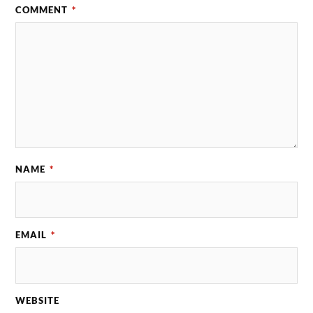
COMMENT
*
NAME
*
EMAIL
*
WEBSITE