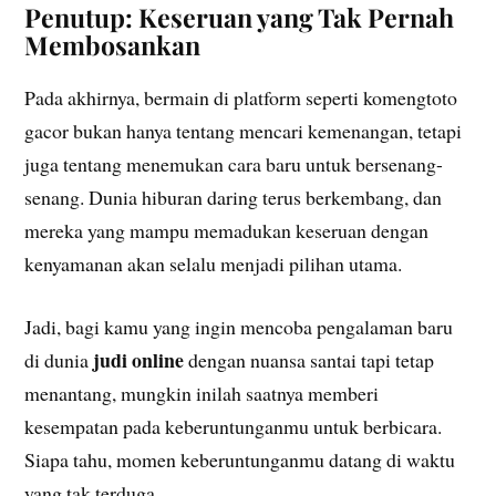
Penutup: Keseruan yang Tak Pernah
Membosankan
Pada akhirnya, bermain di platform seperti komengtoto
gacor bukan hanya tentang mencari kemenangan, tetapi
juga tentang menemukan cara baru untuk bersenang-
senang. Dunia hiburan daring terus berkembang, dan
mereka yang mampu memadukan keseruan dengan
kenyamanan akan selalu menjadi pilihan utama.
Jadi, bagi kamu yang ingin mencoba pengalaman baru
judi online
di dunia
dengan nuansa santai tapi tetap
menantang, mungkin inilah saatnya memberi
kesempatan pada keberuntunganmu untuk berbicara.
Siapa tahu, momen keberuntunganmu datang di waktu
yang tak terduga.