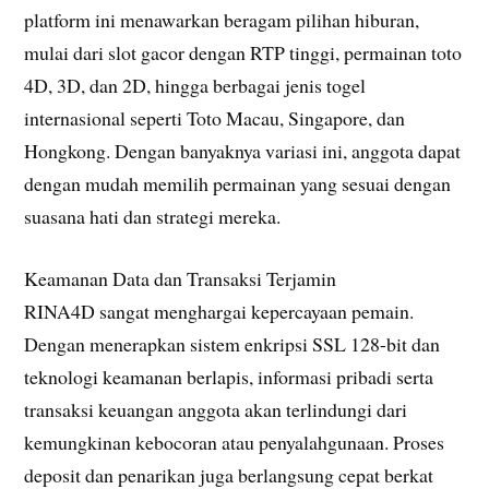
platform ini menawarkan beragam pilihan hiburan,
mulai dari slot gacor dengan RTP tinggi, permainan toto
4D, 3D, dan 2D, hingga berbagai jenis togel
internasional seperti Toto Macau, Singapore, dan
Hongkong. Dengan banyaknya variasi ini, anggota dapat
dengan mudah memilih permainan yang sesuai dengan
suasana hati dan strategi mereka.
Keamanan Data dan Transaksi Terjamin
RINA4D sangat menghargai kepercayaan pemain.
Dengan menerapkan sistem enkripsi SSL 128-bit dan
teknologi keamanan berlapis, informasi pribadi serta
transaksi keuangan anggota akan terlindungi dari
kemungkinan kebocoran atau penyalahgunaan. Proses
deposit dan penarikan juga berlangsung cepat berkat