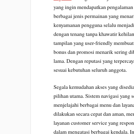
yang ingin mendapatkan pengalaman t
berbagai jenis permainan yang men
kenyamanan pengguna selalu menjadi 
dengan tenang tanpa khawatir kehilan
tampilan yang user-friendly membuat s
bonus dan promosi menarik sering d
lama. Dengan reputasi yang terperca
sesuai kebutuhan seluruh anggota.
Segala kemudahan akses yang disedia
pilihan utama. Sistem navigasi yan
menjelajahi berbagai menu dan layan
dilakukan secara cepat dan aman, me
layanan customer service yang respo
dalam mengatasi berbagai kendala. In