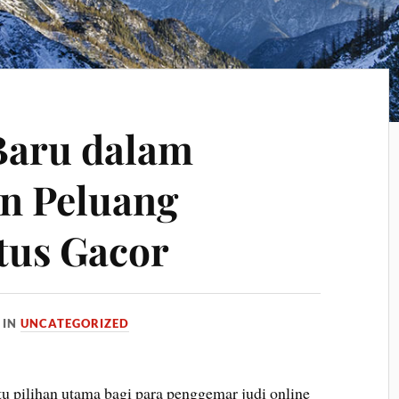
Baru dalam
n Peluang
tus Gacor
IN
UNCATEGORIZED
tu pilihan utama bagi para penggemar judi online