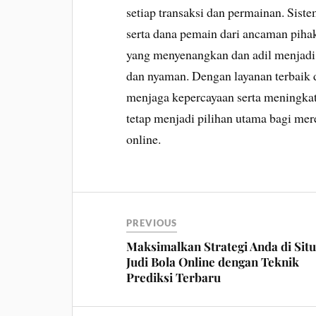
setiap transaksi dan permainan. Sis
serta dana pemain dari ancaman pih
yang menyenangkan dan adil menjadi 
dan nyaman. Dengan layanan terbaik 
menjaga kepercayaan serta meningkat
tetap menjadi pilihan utama bagi mer
online.
PREVIOUS
Maksimalkan Strategi Anda di Situ
Judi Bola Online dengan Teknik
Prediksi Terbaru