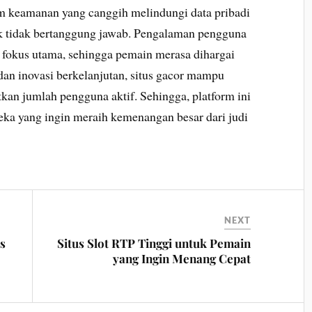
tem keamanan yang canggih melindungi data pribadi
ak tidak bertanggung jawab. Pengalaman pengguna
fokus utama, sehingga pemain merasa dihargai
dan inovasi berkelanjutan, situs gacor mampu
kan jumlah pengguna aktif. Sehingga, platform ini
eka yang ingin meraih kemenangan besar dari judi
NEXT
s
Situs Slot RTP Tinggi untuk Pemain
yang Ingin Menang Cepat