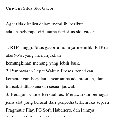
Ciri-Ciri Situs Slot Gacor
Agar tidak keliru dalam memilih, berikut
adalah beberapa ciri utama dari situs slot gacor:
1. RTP Tinggi: Situs gacor umumnya memiliki RTP di
atas 96%, yang menunjukkan
kemungkinan menang yang lebih baik.
2. Pembayaran Tepat Waktu: Proses penarikan
kemenangan berjalan lancar tanpa ada masalah, dan
transaksi dilaksanakan sesuai jadwal.
3. Beragam Game Berkualitas: Menawarkan berbagai
jenis slot yang berasal dari penyedia terkemuka seperti
Pragmatic Play, PG Soft, Habanero, dan lainnya.