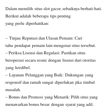
Dalam memilih situs slot gacor, sebaiknya berhati-hati.
Berikut adalah beberapa tips penting
yang perlu diperhatikan:
– Tinjau Reputasi dan Ulasan Pemain: Cari
tahu pendapat pemain lain mengenai situs tersebut.
– Periksa Lisensi dan Regulasi: Pastikan situs
beroperasi secara resmi dengan lisensi dari otoritas
yang kredibel.
– Layanan Pelanggan yang Baik: Dukungan yang
responsif dan ramah sangat diperlukan jika timbul
masalah.
– Bonus dan Promosi yang Menarik: Pilih situs yang
menawarkan bonus besar dengan syarat yang adil.