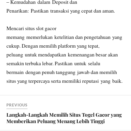
– Kemudahan dalam Deposit dan
Penarikan: Pastikan transaksi yang cepat dan aman.
Mencari situs slot gacor
memang memerlukan ketelitian dan pengetahuan yang
cukup. Dengan memilih platform yang tepat,
peluang untuk mendapatkan kemenangan besar akan
semakin terbuka lebar. Pastikan untuk selalu
bermain dengan penuh tanggung jawab dan memilih
situs yang terpercaya serta memiliki reputasi yang baik.
PREVIOUS
Langkah-Langkah Memilih Situs Togel Gacor yang
Memberikan Peluang Menang Lebih Tinggi