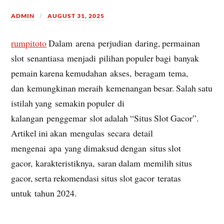
ADMIN
AUGUST 31, 2025
rumpitoto
Dalam arena perjudian daring, permainan
slot senantiasa menjadi pilihan populer bagi banyak
pemain karena kemudahan akses, beragam tema,
dan kemungkinan meraih kemenangan besar. Salah satu
istilah yang semakin populer di
kalangan penggemar slot adalah “Situs Slot Gacor”.
Artikel ini akan mengulas secara detail
mengenai apa yang dimaksud dengan situs slot
gacor, karakteristiknya, saran dalam memilih situs
gacor, serta rekomendasi situs slot gacor teratas
untuk tahun 2024.
—