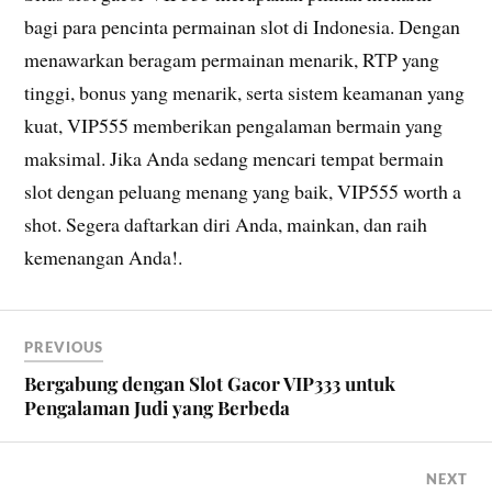
bagi para pencinta permainan slot di Indonesia. Dengan
menawarkan beragam permainan menarik, RTP yang
tinggi, bonus yang menarik, serta sistem keamanan yang
kuat, VIP555 memberikan pengalaman bermain yang
maksimal. Jika Anda sedang mencari tempat bermain
slot dengan peluang menang yang baik, VIP555 worth a
shot. Segera daftarkan diri Anda, mainkan, dan raih
kemenangan Anda!.
PREVIOUS
Bergabung dengan Slot Gacor VIP333 untuk
Pengalaman Judi yang Berbeda
NEXT