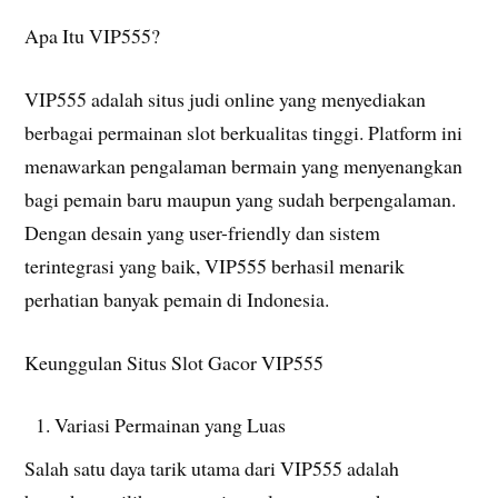
Apa Itu VIP555?
VIP555 adalah situs judi online yang menyediakan
berbagai permainan slot berkualitas tinggi. Platform ini
menawarkan pengalaman bermain yang menyenangkan
bagi pemain baru maupun yang sudah berpengalaman.
Dengan desain yang user-friendly dan sistem
terintegrasi yang baik, VIP555 berhasil menarik
perhatian banyak pemain di Indonesia.
Keunggulan Situs Slot Gacor VIP555
Variasi Permainan yang Luas
Salah satu daya tarik utama dari VIP555 adalah