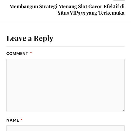
Membangun Strategi Menang Slot Gacor Efektif di
Situs VIP555 yang Terkemuka
Leave a Reply
COMMENT
*
NAME
*