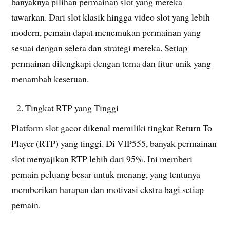
banyaknya pilihan permainan slot yang mereka
tawarkan. Dari slot klasik hingga video slot yang lebih
modern, pemain dapat menemukan permainan yang
sesuai dengan selera dan strategi mereka. Setiap
permainan dilengkapi dengan tema dan fitur unik yang
menambah keseruan.
Tingkat RTP yang Tinggi
Platform slot gacor dikenal memiliki tingkat Return To
Player (RTP) yang tinggi. Di VIP555, banyak permainan
slot menyajikan RTP lebih dari 95%. Ini memberi
pemain peluang besar untuk menang, yang tentunya
memberikan harapan dan motivasi ekstra bagi setiap
pemain.