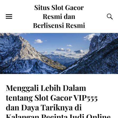
Situs Slot Gacor
Resmi dan
Berlisensi Resmi
Menggali Lebih Dalam
tentang Slot Gacor VIP555
dan Daya Tariknya di
Kalangan Pecinta Judi Online