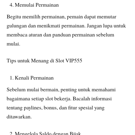
Memulai Permainan
Begitu memilih permainan, pemain dapat memutar
gulungan dan menikmati permainan. Jangan lupa untuk
membaca aturan dan panduan permainan sebelum
mulai.
Tips untuk Menang di Slot VIP555
Kenali Permainan
Sebelum mulai bermain, penting untuk memahami
bagaimana setiap slot bekerja. Bacalah informasi
tentang paylines, bonus, dan fitur spesial yang
ditawarkan.
Mengelola Saldo dengan Bijak