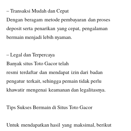
– Transaksi Mudah dan Cepat
Dengan beragam metode pembayaran dan proses
deposit serta penarikan yang cepat, pengalaman
bermain menjadi lebih nyaman.
– Legal dan Terpercaya
Banyak situs Toto Gacor telah
resmi terdaftar dan mendapat izin dari badan
pengatur terkait, sehingga pemain tidak perlu
khawatir mengenai keamanan dan legalitasnya.
Tips Sukses Bermain di Situs Toto Gacor
Untuk mendapatkan hasil yang maksimal, berikut