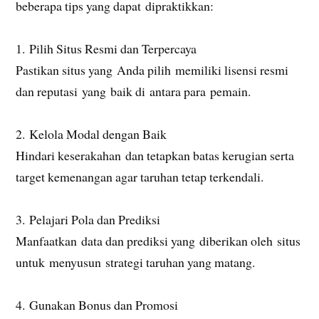
beberapa tips yang dapat dipraktikkan:
1. Pilih Situs Resmi dan Terpercaya
Pastikan situs yang Anda pilih memiliki lisensi resmi
dan reputasi yang baik di antara para pemain.
2. Kelola Modal dengan Baik
Hindari keserakahan dan tetapkan batas kerugian serta
target kemenangan agar taruhan tetap terkendali.
3. Pelajari Pola dan Prediksi
Manfaatkan data dan prediksi yang diberikan oleh situs
untuk menyusun strategi taruhan yang matang.
4. Gunakan Bonus dan Promosi