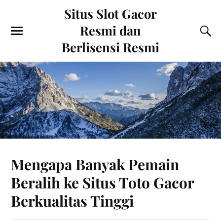
Situs Slot Gacor
Resmi dan
Berlisensi Resmi
Mengapa Banyak Pemain
Beralih ke Situs Toto Gacor
Berkualitas Tinggi