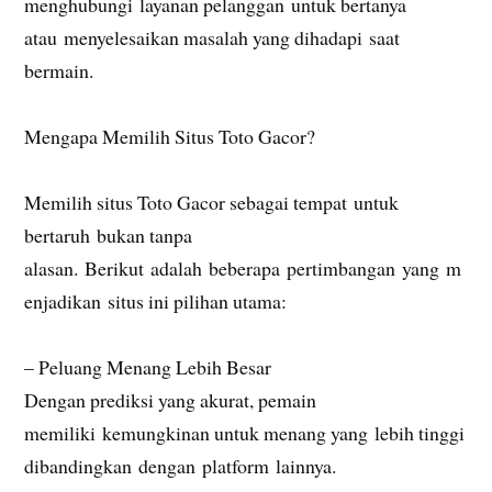
menghubungi layanan pelanggan untuk bertanya
atau menyelesaikan masalah yang dihadapi saat
bermain.
Mengapa Memilih Situs Toto Gacor?
Memilih situs Toto Gacor sebagai tempat untuk
bertaruh bukan tanpa
alasan. Berikut adalah beberapa pertimbangan yang m
enjadikan situs ini pilihan utama:
– Peluang Menang Lebih Besar
Dengan prediksi yang akurat, pemain
memiliki kemungkinan untuk menang yang lebih tinggi
dibandingkan dengan platform lainnya.