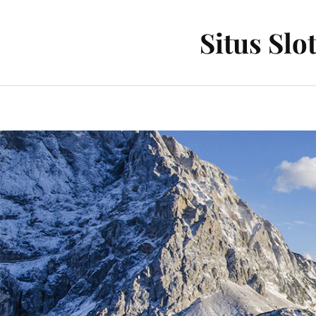
Situs Slo