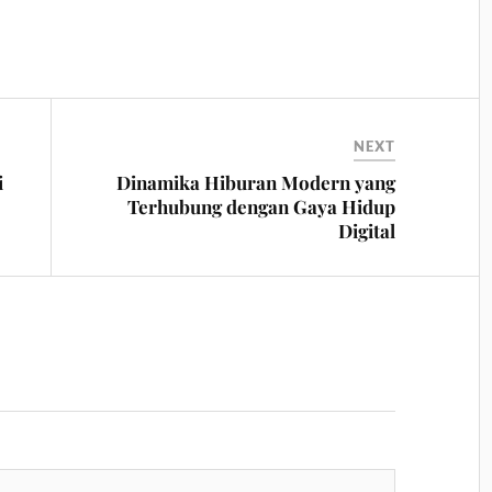
NEXT
i
Dinamika Hiburan Modern yang
Terhubung dengan Gaya Hidup
Digital