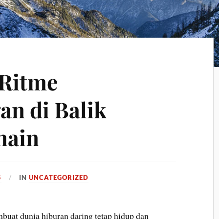
Ritme
n di Balik
main
5
IN
UNCATEGORIZED
buat dunia hiburan daring tetap hidup dan