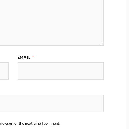
EMAIL
*
browser for the next time I comment.