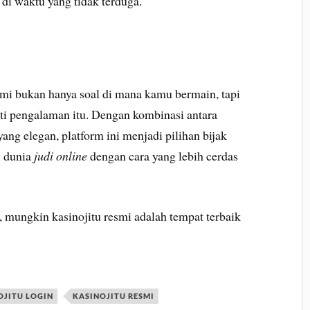
 di waktu yang tidak terduga.
smi bukan hanya soal di mana kamu bermain, tapi
i pengalaman itu. Dengan kombinasi antara
ang elegan, platform ini menjadi pilihan bijak
i dunia
judi online
dengan cara yang lebih cerdas
 mungkin kasinojitu resmi adalah tempat terbaik
OJITU LOGIN
KASINOJITU RESMI