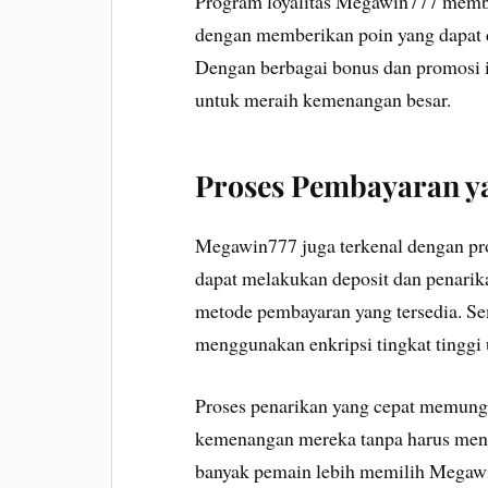
Program loyalitas Megawin777 membe
dengan memberikan poin yang dapat 
Dengan berbagai bonus dan promosi 
untuk meraih kemenangan besar.
Proses Pembayaran y
Megawin777 juga terkenal dengan pr
dapat melakukan deposit dan penari
metode pembayaran yang tersedia. S
menggunakan enkripsi tingkat tinggi 
Proses penarikan yang cepat memung
kemenangan mereka tanpa harus menu
banyak pemain lebih memilih Megawi