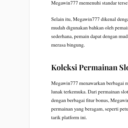
Megawin777 memenuhi standar terseb
Selain itu, Megawin777 dikenal deng
mudah digunakan bahkan oleh pemain
sederhana, pemain dapat dengan muda
merasa bingung.
Koleksi Permainan Sl
Megawin777 menawarkan berbagai ma
lunak terkemuka. Dari permainan slot
dengan berbagai fitur bonus, Megawi
permainan yang beragam, seperti petu
tarik platform ini.