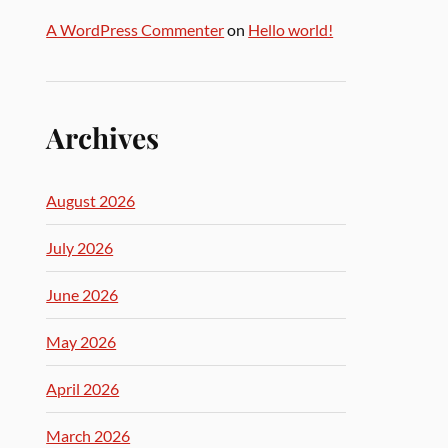
A WordPress Commenter
on
Hello world!
Archives
August 2026
July 2026
June 2026
May 2026
April 2026
March 2026