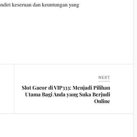
ndiri keseruan dan keuntungan yang
NEXT
Slot Gacor di VIP333: Menjadi Pilihan
Utama Bagi Anda yang Suka Berjudi
Online