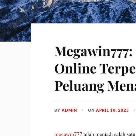
Megawin777: 
Online Terp
Peluang Men
BY
ADMIN
ON
APRIL 10, 2025
megawin777
telah menjadi salah sat