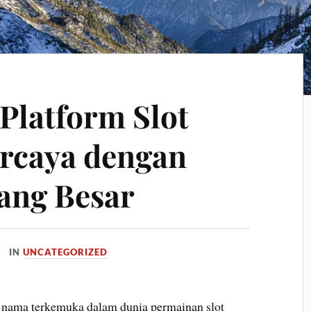
Platform Slot
ercaya dengan
ang Besar
IN
UNCATEGORIZED
u nama terkemuka dalam dunia permainan slot