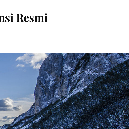
ensi Resmi