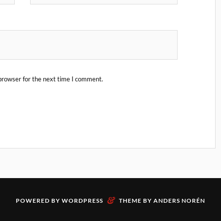
browser for the next time I comment.
&
POWERED BY
WORDPRESS
THEME BY
ANDERS NORÉN