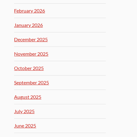
February 2026
January 2026
December 2025
November 2025
October 2025
September 2025
August 2025
July 2025
June 2025