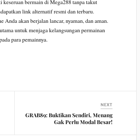
i keseruan bermain di Mega288 tanpa takut
dapatkan link alternatif resmi dan terbaru.
ine Anda akan berjalan lancar, nyaman, dan aman.
i utama untuk menjaga kelangsungan permainan
pada para pemainnya.
NEXT
u
GRAB89: Buktikan Sendiri, Menang
Gak Perlu Modal Besar!