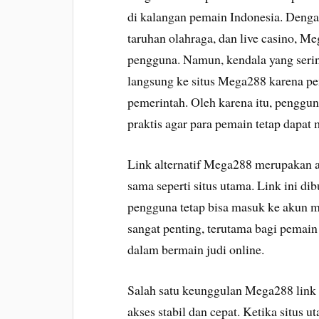
di kalangan pemain Indonesia. Dengan
taruhan olahraga, dan live casino, 
pengguna. Namun, kendala yang serin
langsung ke situs Mega288 karena pem
pemerintah. Oleh karena itu, penggu
praktis agar para pemain tetap dapa
Link alternatif Mega288 merupakan a
sama seperti situs utama. Link ini d
pengguna tetap bisa masuk ke akun m
sangat penting, terutama bagi pem
dalam bermain judi online.
Salah satu keunggulan Mega288 link
akses stabil dan cepat. Ketika situs