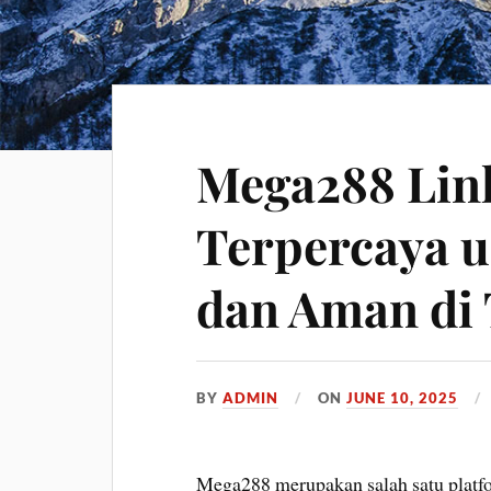
Mega288 Link
Terpercaya u
dan Aman di
BY
ADMIN
ON
JUNE 10, 2025
Mega288 merupakan salah satu platfo