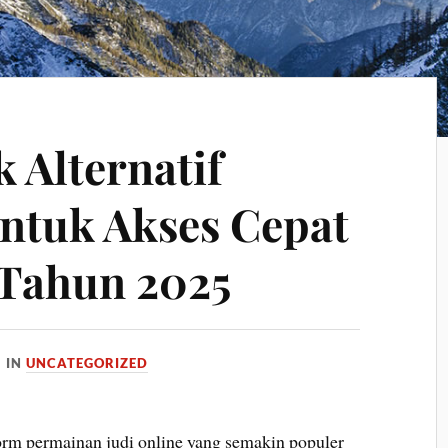
 Alternatif
ntuk Akses Cepat
 Tahun 2025
IN
UNCATEGORIZED
rm permainan judi online yang semakin populer