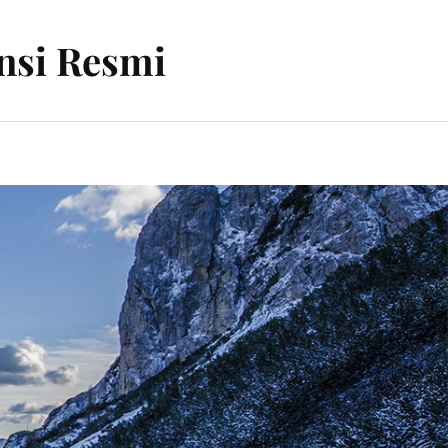
ensi Resmi