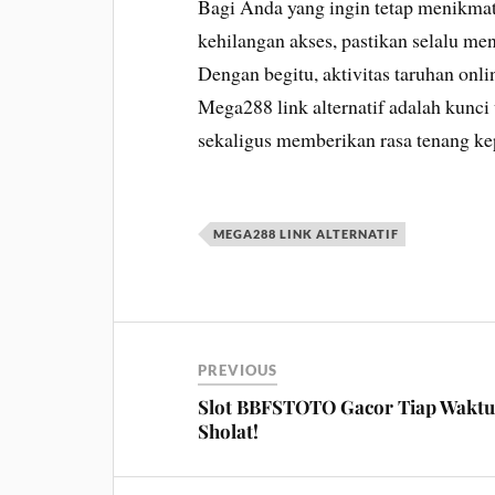
Bagi Anda yang ingin tetap menikmat
kehilangan akses, pastikan selalu men
Dengan begitu, aktivitas taruhan onl
Mega288 link alternatif adalah kunc
sekaligus memberikan rasa tenang ke
MEGA288 LINK ALTERNATIF
PREVIOUS
Slot BBFSTOTO Gacor Tiap Wakt
Sholat!