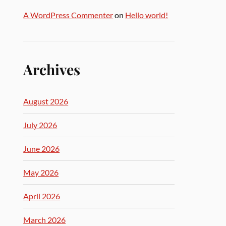
A WordPress Commenter
on
Hello world!
Archives
August 2026
July 2026
June 2026
May 2026
April 2026
March 2026