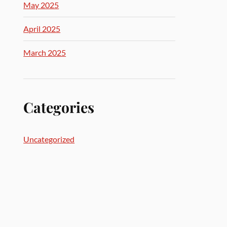
May 2025
April 2025
March 2025
Categories
Uncategorized