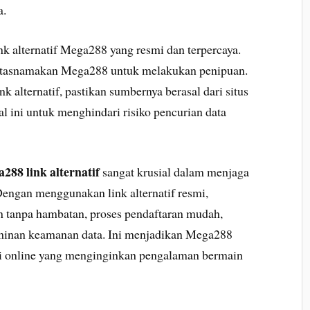
a.
k alternatif Mega288 yang resmi dan terpercaya.
gatasnamakan Mega288 untuk melakukan penipuan.
k alternatif, pastikan sumbernya berasal dari situs
al ini untuk menghindari risiko pencurian data
288 link alternatif
sangat krusial dalam menjaga
Dengan menggunakan link alternatif resmi,
 tanpa hambatan, proses pendaftaran mudah,
jaminan keamanan data. Ini menjadikan Mega288
di online yang menginginkan pengalaman bermain