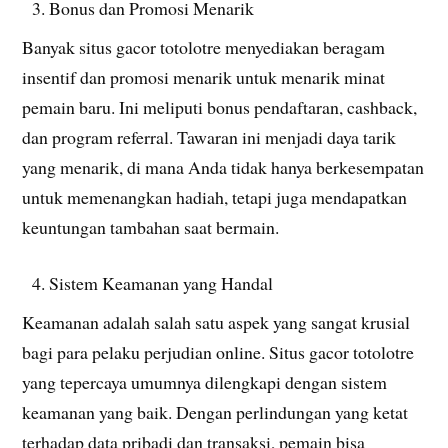
Bonus dan Promosi Menarik
Banyak situs gacor totolotre menyediakan beragam
insentif dan promosi menarik untuk menarik minat
pemain baru. Ini meliputi bonus pendaftaran, cashback,
dan program referral. Tawaran ini menjadi daya tarik
yang menarik, di mana Anda tidak hanya berkesempatan
untuk memenangkan hadiah, tetapi juga mendapatkan
keuntungan tambahan saat bermain.
Sistem Keamanan yang Handal
Keamanan adalah salah satu aspek yang sangat krusial
bagi para pelaku perjudian online. Situs gacor totolotre
yang tepercaya umumnya dilengkapi dengan sistem
keamanan yang baik. Dengan perlindungan yang ketat
terhadap data pribadi dan transaksi, pemain bisa