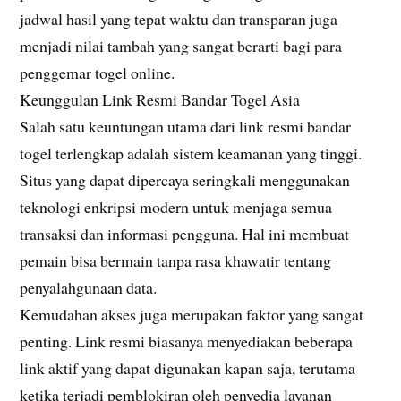
jadwal hasil yang tepat waktu dan transparan juga
menjadi nilai tambah yang sangat berarti bagi para
penggemar togel online.
Keunggulan Link Resmi Bandar Togel Asia
Salah satu keuntungan utama dari link resmi bandar
togel terlengkap adalah sistem keamanan yang tinggi.
Situs yang dapat dipercaya seringkali menggunakan
teknologi enkripsi modern untuk menjaga semua
transaksi dan informasi pengguna. Hal ini membuat
pemain bisa bermain tanpa rasa khawatir tentang
penyalahgunaan data.
Kemudahan akses juga merupakan faktor yang sangat
penting. Link resmi biasanya menyediakan beberapa
link aktif yang dapat digunakan kapan saja, terutama
ketika terjadi pemblokiran oleh penyedia layanan