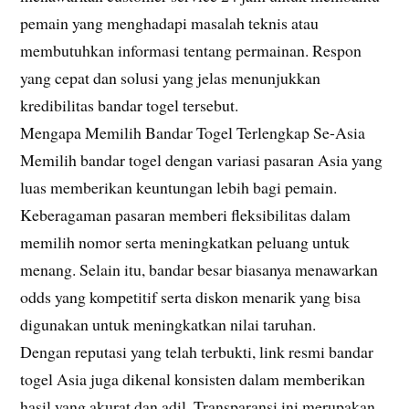
pemain yang menghadapi masalah teknis atau
membutuhkan informasi tentang permainan. Respon
yang cepat dan solusi yang jelas menunjukkan
kredibilitas bandar togel tersebut.
Mengapa Memilih Bandar Togel Terlengkap Se-Asia
Memilih bandar togel dengan variasi pasaran Asia yang
luas memberikan keuntungan lebih bagi pemain.
Keberagaman pasaran memberi fleksibilitas dalam
memilih nomor serta meningkatkan peluang untuk
menang. Selain itu, bandar besar biasanya menawarkan
odds yang kompetitif serta diskon menarik yang bisa
digunakan untuk meningkatkan nilai taruhan.
Dengan reputasi yang telah terbukti, link resmi bandar
togel Asia juga dikenal konsisten dalam memberikan
hasil yang akurat dan adil. Transparansi ini merupakan