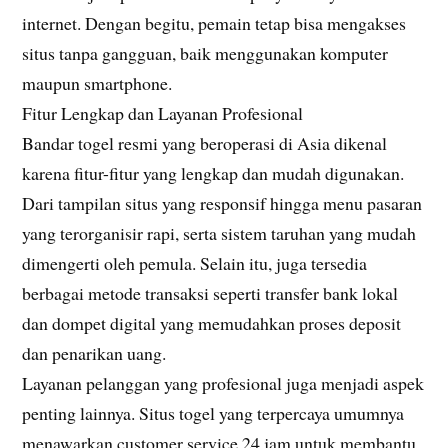
internet. Dengan begitu, pemain tetap bisa mengakses
situs tanpa gangguan, baik menggunakan komputer
maupun smartphone.
Fitur Lengkap dan Layanan Profesional
Bandar togel resmi yang beroperasi di Asia dikenal
karena fitur-fitur yang lengkap dan mudah digunakan.
Dari tampilan situs yang responsif hingga menu pasaran
yang terorganisir rapi, serta sistem taruhan yang mudah
dimengerti oleh pemula. Selain itu, juga tersedia
berbagai metode transaksi seperti transfer bank lokal
dan dompet digital yang memudahkan proses deposit
dan penarikan uang.
Layanan pelanggan yang profesional juga menjadi aspek
penting lainnya. Situs togel yang terpercaya umumnya
menawarkan customer service 24 jam untuk membantu