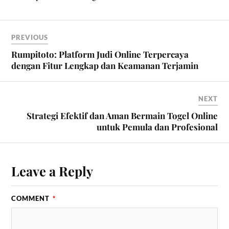
PREVIOUS
Rumpitoto: Platform Judi Online Terpercaya
dengan Fitur Lengkap dan Keamanan Terjamin
NEXT
Strategi Efektif dan Aman Bermain Togel Online
untuk Pemula dan Profesional
Leave a Reply
COMMENT
*