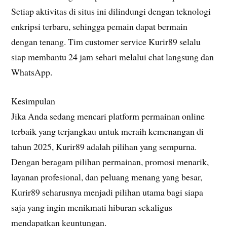
Setiap aktivitas di situs ini dilindungi dengan teknologi
enkripsi terbaru, sehingga pemain dapat bermain
dengan tenang. Tim customer service Kurir89 selalu
siap membantu 24 jam sehari melalui chat langsung dan
WhatsApp.
Kesimpulan
Jika Anda sedang mencari platform permainan online
terbaik yang terjangkau untuk meraih kemenangan di
tahun 2025, Kurir89 adalah pilihan yang sempurna.
Dengan beragam pilihan permainan, promosi menarik,
layanan profesional, dan peluang menang yang besar,
Kurir89 seharusnya menjadi pilihan utama bagi siapa
saja yang ingin menikmati hiburan sekaligus
mendapatkan keuntungan.