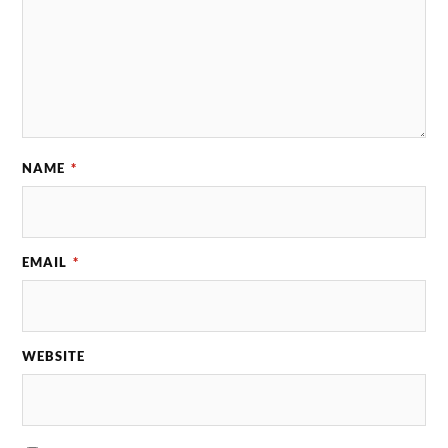
NAME
*
EMAIL
*
WEBSITE