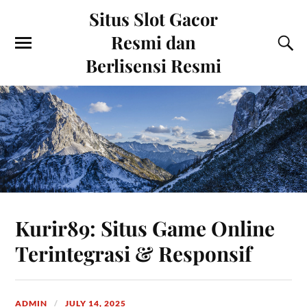
Situs Slot Gacor
Resmi dan
Berlisensi Resmi
Kurir89: Situs Game Online
Terintegrasi & Responsif
ADMIN
JULY 14, 2025