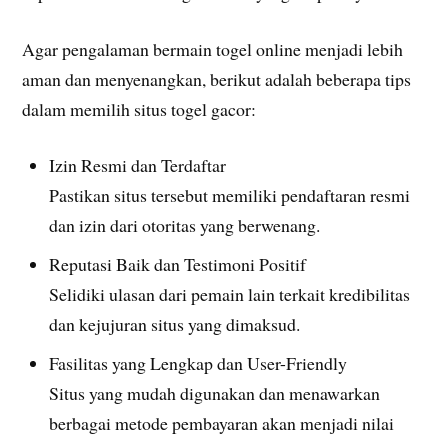
Agar pengalaman bermain togel online menjadi lebih
aman dan menyenangkan, berikut adalah beberapa tips
dalam memilih situs togel gacor:
Izin Resmi dan Terdaftar
Pastikan situs tersebut memiliki pendaftaran resmi
dan izin dari otoritas yang berwenang.
Reputasi Baik dan Testimoni Positif
Selidiki ulasan dari pemain lain terkait kredibilitas
dan kejujuran situs yang dimaksud.
Fasilitas yang Lengkap dan User-Friendly
Situs yang mudah digunakan dan menawarkan
berbagai metode pembayaran akan menjadi nilai