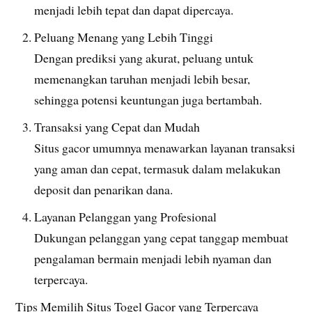
menjadi lebih tepat dan dapat dipercaya.
Peluang Menang yang Lebih Tinggi
Dengan prediksi yang akurat, peluang untuk
memenangkan taruhan menjadi lebih besar,
sehingga potensi keuntungan juga bertambah.
Transaksi yang Cepat dan Mudah
Situs gacor umumnya menawarkan layanan transaksi
yang aman dan cepat, termasuk dalam melakukan
deposit dan penarikan dana.
Layanan Pelanggan yang Profesional
Dukungan pelanggan yang cepat tanggap membuat
pengalaman bermain menjadi lebih nyaman dan
terpercaya.
Tips Memilih Situs Togel Gacor yang Terpercaya