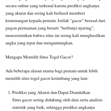
secara online yang terkenal karena prediksi angkanya
yang akurat dan sering kali berhasil memberi
kemenangan kepada pemain. Istilah “gacor” berasal dari
jargon permainan yang berarti “berbunyi nyaring”,
mencerminkan bahwa situs ini sering kali menghasilkan
angka yang tepat dan menguntungkan.
Mengapa Memilih Situs Togel Gacor?
Ada beberapa alasan utama bagi pemain untuk lebih
memilih situs togel gacor ketimbang yang lain:
Prediksi yang Akurat dan Dapat Diandalkan
Situs gacor sering didukung oleh data serta analisis
statistik yang baik, sehingga prediksi angkanya