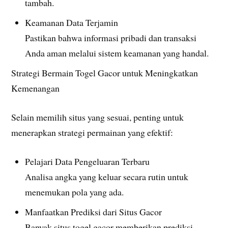
tambah.
Keamanan Data Terjamin
Pastikan bahwa informasi pribadi dan transaksi
Anda aman melalui sistem keamanan yang handal.
Strategi Bermain Togel Gacor untuk Meningkatkan
Kemenangan
Selain memilih situs yang sesuai, penting untuk
menerapkan strategi permainan yang efektif:
Pelajari Data Pengeluaran Terbaru
Analisa angka yang keluar secara rutin untuk
menemukan pola yang ada.
Manfaatkan Prediksi dari Situs Gacor
Banyak situs togel gacor memberikan prediksi